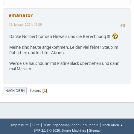
emanator
18. Januar 2021, 19:29
#3
Danke Norbert für den Hinweis und die Berechnung !!!
Meine sind heute angekommen. Leider viel feiner Staub im
Röhrchen und leichter Abrieb.
Werde sie hauchdünn mit Platinenlack überziehen und dann
mal Messen.
Seiten
1
NACH OBEN
|
|
|
Impressum
Hilfe
Nutzungsbedingungen und Regeln
Nach oben ▲
,
|
SMF 2.1.7 © 2026
Simple Machines
Sitemap