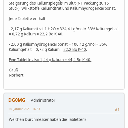
Steigerung des Kaliumspiegels im Blut (N1 Packung zu 15
Stück). Wirkstoffe Kaliumcitrat und Kaliumhydrogencarbonat.
Jede Tablette enthält:
- 2,17 g Kaliumcitrat 1 H2O = 324,41 g/mol = 33% Kaliumgehalt
= 0,72 g Kalium =
22,2 Bq K-40
.
- 2,00 g Kaliumhydrogencarbonat = 100,12 g/mol = 36%
Kaliumgehalt = 0,72 g Kalium =
22,2 Bq K-40
.
Eine Tablette also 1,44 g Kalium = 44,4 Bq K-40.
Gruß
Norbert
DG0MG
Administrator
14. Januar 2021, 16:33
#1
Welchen Durchmesser haben die Tabletten?