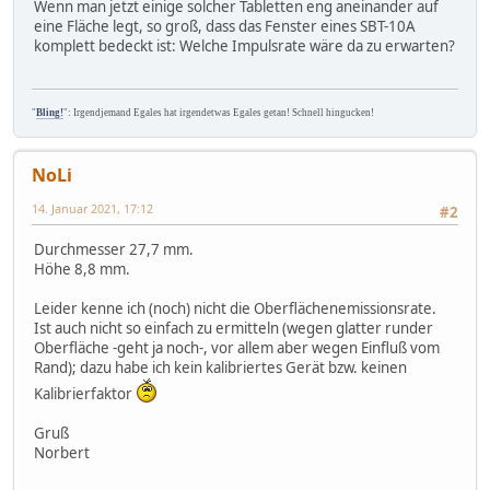
Wenn man jetzt einige solcher Tabletten eng aneinander auf
eine Fläche legt, so groß, dass das Fenster eines SBT-10A
komplett bedeckt ist: Welche Impulsrate wäre da zu erwarten?
"
Bling!
": Irgendjemand Egales hat irgendetwas Egales getan! Schnell hingucken!
NoLi
14. Januar 2021, 17:12
#2
Durchmesser 27,7 mm.
Höhe 8,8 mm.
Leider kenne ich (noch) nicht die Oberflächenemissionsrate.
Ist auch nicht so einfach zu ermitteln (wegen glatter runder
Oberfläche -geht ja noch-, vor allem aber wegen Einfluß vom
Rand); dazu habe ich kein kalibriertes Gerät bzw. keinen
Kalibrierfaktor
Gruß
Norbert