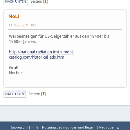
Seiten
1
NACH UNTEN
NoLi
13. März 2021, 18:15
Werbeanzeigen für US-Geigerzähler aus den 1940er bis
1960er Jahren:
http://national-radiation-instrument-
catalog.com/historical_ads.htm
Gruß
Norbert
Seiten
1
NACH OBEN
|
|
|
Impressum
Hilfe
Nutzungsbedingungen und Regeln
Nach oben ▲