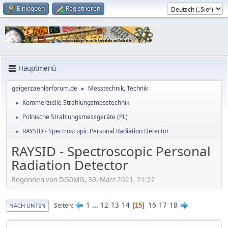
Einloggen
Registrieren
Hauptmenü
geigerzaehlerforum.de
Messtechnik, Technik
►
Kommerzielle Strahlungsmesstechnik
►
Polnische Strahlungsmessgeräte (PL)
►
RAYSID - Spectroscopic Personal Radiation Detector
►
RAYSID - Spectroscopic Personal
Radiation Detector
Begonnen von DG0MG, 30. März 2021, 21:22
1
...
12
13
14
16
17
18
Seiten
15
NACH UNTEN