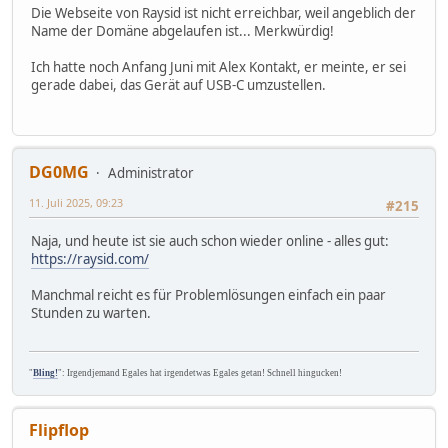
Die Webseite von Raysid ist nicht erreichbar, weil angeblich der
Name der Domäne abgelaufen ist... Merkwürdig!
Ich hatte noch Anfang Juni mit Alex Kontakt, er meinte, er sei
gerade dabei, das Gerät auf USB-C umzustellen.
DG0MG
Administrator
11. Juli 2025, 09:23
#215
Naja, und heute ist sie auch schon wieder online - alles gut:
https://raysid.com/
Manchmal reicht es für Problemlösungen einfach ein paar
Stunden zu warten.
"
Bling!
": Irgendjemand Egales hat irgendetwas Egales getan! Schnell hingucken!
Flipflop