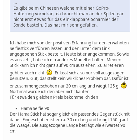
...
Es gibt beim Chinesen welche mit einer GoPro-
Halterung vorndran, da braucht man an der Spitze gar
nicht erst etwas für das einklappbare Scharnier der
Sonde basteln. Das hat mir sehr gefallen.
===>>> Mein Favorit:
https://www.ebay.de/itm/263561769740
Ich habe mich von der positiven Erfahrung für den erwähnten
Selfiestick verführen lassen und den unter dem Link
Ausgezogen 94 cm lang, mit einem Handgriff auszieh-
angegebenen Stick bestellt. Heute ist er angekommen. So wie
und arretierbar, hat genau die richtige Länge.
es aussieht, habe ich ein anderes Modell erhalten. Meinen
30cm Rucksacklänge ist besser als gedacht. Lieferzeit
Stick kann ich nicht ganz auf 90 cm ausziehen. Zu arretieren
etwas mehr als eine Woche.
geht er auch nicht
. Er lässt sich also nur voll ausgezogen
...
benutzen. Gut, das stellt kein wirkliches Problem dar. Dafür ist
er zusammengeschoben nur 20 cm lang und wiegt 125 g.
Nochmal würde ich den aber nicht kaufen.
Für etwa den gleichen Preis bekomme ich den
Hama Selfie 90
Der Hama Stick hat sogar gleich ein passendes Gegenstück mit
dabei. Eingeschoben ist er ca. 30 cm lang und bringt 150 g auf
die Waage. Die ausgezogene Länge beträgt wie erwartet 90
cm.