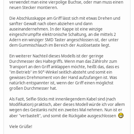
verwendet man eine vierpolige Buchse, oder man muss einen
neuen Stecker montieren.
Die Abschlusskappe am Griff lässt sich mit etwas Drehen und
sanfter Gewalt nach oben abziehen und dann
auseinandernehmen. In der Kappe ist eine winzige
eingeschrumpfte elektronische Schaltung, an die mittels 2
Adern ein winziger SMD Taster angeschlossen ist, der unter
dem Gummischlauch im Bereich der Auslösetaste liegt.
Ein weiterer Nachteil dieses Modells ist der geringe
Durchmesser des Haltegriffs. Wenn man das Zählrohr zum
Transport an den Griff anklappen möchte, heißt das, dass es
"im Betrieb" im 90°-Winkel seitlich absteht und somit ein
gewisses Drehmoment von der Hand aufzufangen ist. Was
natürlich entspannter ist, wenn der Griff einen möglichst
großen Durchmesser hat.
Als Fazit, Selfie-Sticks mit innenliegendem Kabel sind (nach
Modifikation) praktisch, aber dieses Modell würde ich vor allem
wegen des Gestanks nicht ein zweites Mal nehmen. Nun ist er
aber "verbastelt", und somit die Rückgabe ausgeschlossen
Viele Grüße!