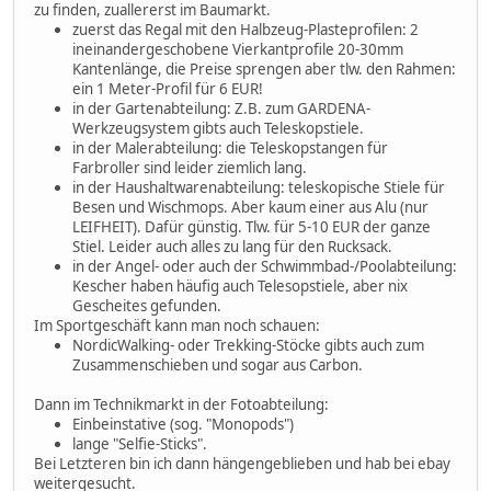
zu finden, zuallererst im Baumarkt.
zuerst das Regal mit den Halbzeug-Plasteprofilen: 2
ineinandergeschobene Vierkantprofile 20-30mm
Kantenlänge, die Preise sprengen aber tlw. den Rahmen:
ein 1 Meter-Profil für 6 EUR!
in der Gartenabteilung: Z.B. zum GARDENA-
Werkzeugsystem gibts auch Teleskopstiele.
in der Malerabteilung: die Teleskopstangen für
Farbroller sind leider ziemlich lang.
in der Haushaltwarenabteilung: teleskopische Stiele für
Besen und Wischmops. Aber kaum einer aus Alu (nur
LEIFHEIT). Dafür günstig. Tlw. für 5-10 EUR der ganze
Stiel. Leider auch alles zu lang für den Rucksack.
in der Angel- oder auch der Schwimmbad-/Poolabteilung:
Kescher haben häufig auch Telesopstiele, aber nix
Gescheites gefunden.
Im Sportgeschäft kann man noch schauen:
NordicWalking- oder Trekking-Stöcke gibts auch zum
Zusammenschieben und sogar aus Carbon.
Dann im Technikmarkt in der Fotoabteilung:
Einbeinstative (sog. "Monopods")
lange "Selfie-Sticks".
Bei Letzteren bin ich dann hängengeblieben und hab bei ebay
weitergesucht.