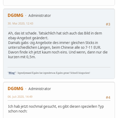
DG0MG
Administrator
30. Mai 2020, 12:43
#3
Ah, das ist schade. Tatsächlich hat sich auch das Bild in dem
ebay-Angebot geändert.
Damals gabs -zig Angebote des immer gleichen Sticks in
unterschiedlichen Längen, beim Chinese alle so 7-11 EUR.
Davon finde ich jetzt kaum noch eins. Und wenn, dann nur die
kurzen mit 0,5m.
"
Bling!
": Irgendjemand Egales hat irgendetwas Egales getan! Schnell hingucken!
DG0MG
Administrator
06. Juli 2020, 14:49
#4
Ich hab jetzt nochmal gesucht, es gibt diesen speziellen Typ
schon noch: