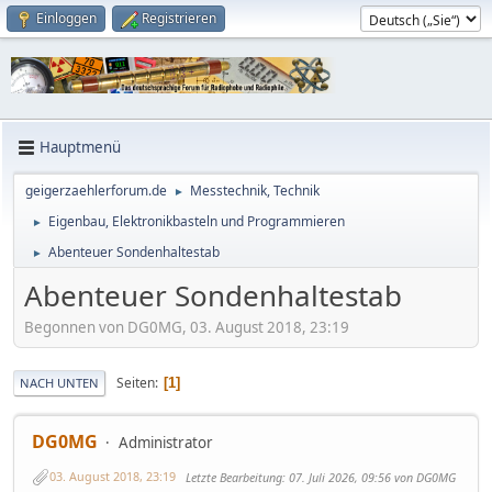
Einloggen
Registrieren
Hauptmenü
geigerzaehlerforum.de
Messtechnik, Technik
►
Eigenbau, Elektronikbasteln und Programmieren
►
Abenteuer Sondenhaltestab
►
Abenteuer Sondenhaltestab
Begonnen von DG0MG, 03. August 2018, 23:19
Seiten
1
NACH UNTEN
DG0MG
Administrator
03. August 2018, 23:19
Letzte Bearbeitung
: 07. Juli 2026, 09:56 von DG0MG