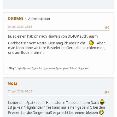
DG0MG
Administrator
06. Juli 2020, 21:51
#6
Ja, so einen hab ich nach Hinweis von DL4UP auch, ausm
Grabbeltisch vom Netto. Den mag ich aber nicht
Aber
man kann ohne weitere Bastelei ein Gerätchen einklemmen,
und am Boden führen.
"
Bling!
": Irgendjemand Egales hat irgendetwas Egales getan! Schnell hingucken!
NoLi
07. Juli 2020, 08:23
#7
Lieber den Spatz in der Hand als die Taube auf dem Dach
Ist ja kein "Highlander" ("es kann nur einen geben!"); bei den
Preisen für die Dinger muß es ja nicht bei einem bleiben