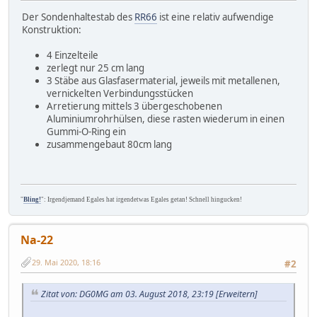
Der Sondenhaltestab des
RR66
ist eine relativ aufwendige
Konstruktion:
4 Einzelteile
zerlegt nur 25 cm lang
3 Stäbe aus Glasfasermaterial, jeweils mit metallenen,
vernickelten Verbindungsstücken
Arretierung mittels 3 übergeschobenen
Aluminiumrohrhülsen, diese rasten wiederum in einen
Gummi-O-Ring ein
zusammengebaut 80cm lang
"
Bling!
": Irgendjemand Egales hat irgendetwas Egales getan! Schnell hingucken!
Na-22
29. Mai 2020, 18:16
#2
Zitat von: DG0MG am 03. August 2018, 23:19
[Erweitern]