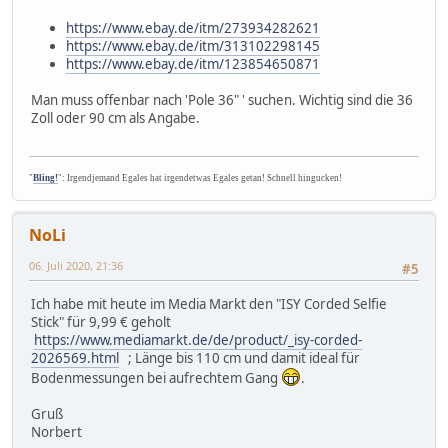
https://www.ebay.de/itm/273934282621
https://www.ebay.de/itm/313102298145
https://www.ebay.de/itm/123854650871
Man muss offenbar nach 'Pole 36" ' suchen. Wichtig sind die 36
Zoll oder 90 cm als Angabe.
"
Bling!
": Irgendjemand Egales hat irgendetwas Egales getan! Schnell hingucken!
NoLi
06. Juli 2020, 21:36
#5
Ich habe mit heute im Media Markt den "ISY Corded Selfie
Stick" für 9,99 € geholt
https://www.mediamarkt.de/de/product/_isy-corded-
2026569.html
; Länge bis 110 cm und damit ideal für
Bodenmessungen bei aufrechtem Gang
.
Gruß
Norbert