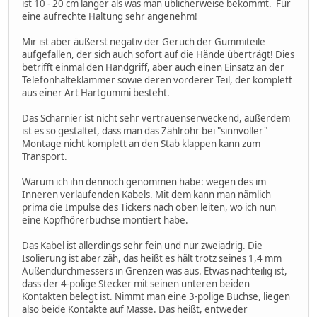
ist 10 - 20 cm länger als was man üblicherweise bekommt. Für
eine aufrechte Haltung sehr angenehm!
Mir ist aber äußerst negativ der Geruch der Gummiteile
aufgefallen, der sich auch sofort auf die Hände überträgt! Dies
betrifft einmal den Handgriff, aber auch einen Einsatz an der
Telefonhalteklammer sowie deren vorderer Teil, der komplett
aus einer Art Hartgummi besteht.
Das Scharnier ist nicht sehr vertrauenserweckend, außerdem
ist es so gestaltet, dass man das Zählrohr bei "sinnvoller"
Montage nicht komplett an den Stab klappen kann zum
Transport.
Warum ich ihn dennoch genommen habe: wegen des im
Inneren verlaufenden Kabels. Mit dem kann man nämlich
prima die Impulse des Tickers nach oben leiten, wo ich nun
eine Kopfhörerbuchse montiert habe.
Das Kabel ist allerdings sehr fein und nur zweiadrig. Die
Isolierung ist aber zäh, das heißt es hält trotz seines 1,4 mm
Außendurchmessers in Grenzen was aus. Etwas nachteilig ist,
dass der 4-polige Stecker mit seinen unteren beiden
Kontakten belegt ist. Nimmt man eine 3-polige Buchse, liegen
also beide Kontakte auf Masse. Das heißt, entweder