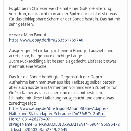
Es gibt beim Chinesen welche mit einer GoPro-Halterung
vorndran, da braucht man an der Spitze gar nicht erst etwas
für das einklappbare Scharnier der Sonde basteln. Das hat mir
sehr gefallen.
===>>> Mein Favorit:
https://www.ebay.de/itm/263561769740
Ausgezogen 94 cm lang, mit einem Handgriff auszieh- und
arretierbar, hat genau die richtige Länge.
30cm Rucksacklänge ist besser, als gedacht. Lieferzeit etwas
mehr als eine Woche.
Das für die Sonde benötigte Gegenstück der Gopro-
Aufnahme kann man zwar aus bissl Halbzeug selber basteln,
aber auch aus dem in Unmengen vorhandenen Zubehör für
GoPro-Kameras raussuchen und gleich mitbestellen.
Ich habe mir diese Halterung rausgesucht und dann etwas
zurechtgesägt:
https://www.ebay.de/itm/Tripod-Mount-Stativ-Adapter-
Halterung-Stativadapter-Schraube-f%C3%BCr-GoPro-
Hero/183142627940?
ssPageName=STRK%3AMEBIDX%3AIT&var=690419669647&
_trksid=p2060353.m2749.l2649