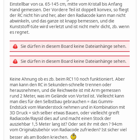
Einstellbar von ca. 65-145 cm, mitte vom Kristall bis Anfang
Hand gemessen. Der Vordere Teil ist doppelt konvex, so fliegt
der RC nicht hin und her, aber den Radiacode kann man nicht
abwinkeln, und das ganze ist knapp bemessen, und die
Kunststoff-tüte wird verletzt und ist nicht mehr dicht, zb. wenn
es regnet.
Sie dürfen in diesem Board keine Dateianhänge sehen.
Sie dürfen in diesem Board keine Dateianhänge sehen.
Keine Ahnung ob es zb. beim RC110 noch funktioniert. Aber
man kann den RC in Sekunden-schnelle trennen oder
herausnehmen, und die Reichweite ist mit Arm gemessen
rund 2 Meter, was im Gelände von Vorteil ist. Vielleicht kann
man dies für den Selbstbau gebrauchen = das Gummi-
Endstück vom Wanderstock nehmen und in Kombination mit
3D Druck = sich selber etwas Bauen, oder vielleicht greift
Radiacode/Raysid dies auf und macht einen Stock der
ausziehbar 1,5 Meter lang ist? Oder seit ihr mit den ? 94cm
vom Originalzubehör von Radiacode zufrieden? Ist sicher viel
besser als am Boden kriechen.