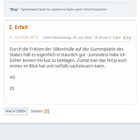
"
Bling!
": Irgendjemand Egales hat irgendetwas Egales getan! Schnell hingucken!
Z. Erfall
07. Juli 2026, 20:50
Letzte Bearbeitung
: 08. Juli 2026, 19:39 von Z. Erfall
#14
Durch die Friktion der Silikonhülle auf der Gummiplatte des
Stabes hält es eigentlich erstaunlich gut - zumindest habe ich
bisher keinen Verlust zu beklagen. Zumal man das Teil ja auch
immer im Blick hat und notfalls nachsteuern kann.
VG
ZE
Seiten
1
NACH OBEN