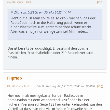
30. Mai 2025, 18:06
#11
Zitat von: DL8BCN am 30. Mai 2025, 14:14
Sieht gut aus! Man sollte es so groß machen, das der
RadiaCode noch in die Halterung passt, wenn er in
einer Plastiktüte zum Kontaminationsschutz steckt.
Aber das sind ja nur wenige zehntel Millimeter...
Das ist bereits berücksichtigt. Er passt mit den üblichen
Plastikfolien, Frischhaltefolien oder ZIP-Beuteln verpackt
hinein.
Flipflop
01. Juli 2025, 14:23
Letzte Bearbeitung
: 07. Juli 2026, 09:43 von DG0MG
#12
Hier nochmals mein gebastel für den Radiacode in
Kombination mit dem Wanderstock, (zu finden in einer
früheren Version auf Seite 122 hier unter Radiacode), was den
Vorteil hat dass man eine viel grössere Reichweite hat. =