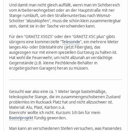
Und damit man nicht gleich auffällt, wenn man im Sichtbereich
vom Arbeiterwohngebiet oder an der Hauptstraße mit ner
Stange rumläuft, um den Straßenunterbau nach Wismut-
Schotter "abzuklopfen", muss die schön klein zusammenlegbar
sein, damit sie in der Tasche verschwinden kann.
Für den "GRAETZ X50ZS" oder den "GRAETZ X5C plus" gibts
übrigens eine kommerzielle "
Telesonde
", ein mehrere Meter
langes Alu- oder Edelstahlrohr (jetzt Fiberglas), das
ausgezogen nur mit einem speziellen Gurtzeug zu halten ist.
Hat wohl die Feuerwehr, um nicht allzunah an verdächtige
Gegenstände (z.B. kleine Pechblende-Behälter in
erzgebirgischen Garagen) heran zu müssen.
Gesucht war also eine ca. 1 Meter lange bastelmäßige,
teleskopische Stange, die im zusammengeschobenen Zustand
problemlos im Rucksack Platz hat und nicht allzuschwer ist.
Material: Alu, Plast, Karbon o.ä.
Eisenrohr wollte ich nicht. Kurzum: Ich bin für mein
Bastelprojekt
fündig geworden.
Man kann an verschiedenen Stellen versuchen, was Passendes