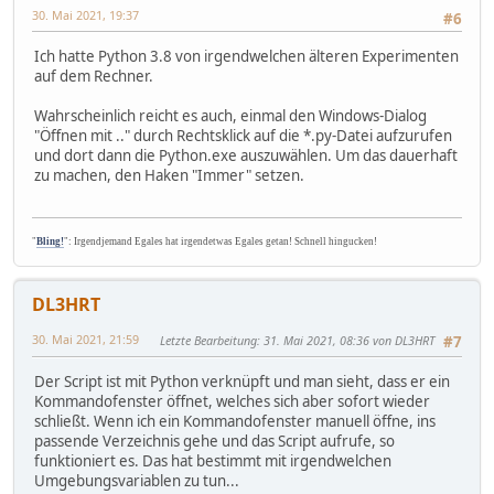
30. Mai 2021, 19:37
#6
Ich hatte Python 3.8 von irgendwelchen älteren Experimenten
auf dem Rechner.
Wahrscheinlich reicht es auch, einmal den Windows-Dialog
"Öffnen mit .." durch Rechtsklick auf die *.py-Datei aufzurufen
und dort dann die Python.exe auszuwählen. Um das dauerhaft
zu machen, den Haken "Immer" setzen.
"
Bling!
": Irgendjemand Egales hat irgendetwas Egales getan! Schnell hingucken!
DL3HRT
30. Mai 2021, 21:59
Letzte Bearbeitung
: 31. Mai 2021, 08:36 von DL3HRT
#7
Der Script ist mit Python verknüpft und man sieht, dass er ein
Kommandofenster öffnet, welches sich aber sofort wieder
schließt. Wenn ich ein Kommandofenster manuell öffne, ins
passende Verzeichnis gehe und das Script aufrufe, so
funktioniert es. Das hat bestimmt mit irgendwelchen
Umgebungsvariablen zu tun...