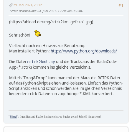
29. Mai 2021, 23:12
#1
Letzte Bearbeitung
: 04. Juni 2021, 19:20 von DG0MG
(https://abload.de/img/rctrk2kml-gefcko1.jpg)
Sehr schön!
Vielleicht noch ein Hinweis zur Benutzung:
Man installiert Python:
https://www.python.org/downloads/
Die Datei
und die Tracks aus der RadiaCode-
rctrk2kml.py
App (*.rctrk) kommen ins gleiche Verzeichnis.
Mittels "Drag&Drop" kann man mit der Maus die RCTRK-Datei
auf das Python-Skript ziehen und loslassen
. Einfach das Python-
Script anklicken und schon werden alle im gleichen Verzeichnis
liegenden rctrk-Dateien in zugehörige *.KML konvertiert.
"
Bling!
": Irgendjemand Egales hat irgendetwas Egales getan! Schnell hingucken!