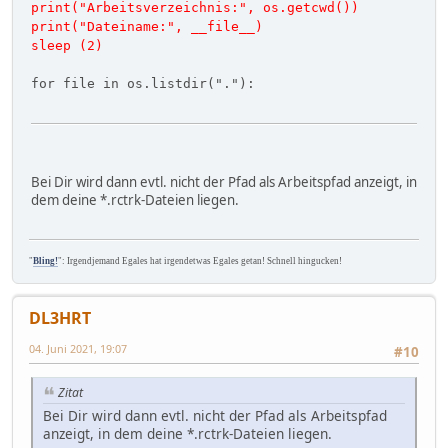
print("Arbeitsverzeichnis:", os.getcwd())
print("Dateiname:", __file__)
sleep (2)
for file in os.listdir("."):
Bei Dir wird dann evtl. nicht der Pfad als Arbeitspfad anzeigt, in
dem deine *.rctrk-Dateien liegen.
"
Bling!
": Irgendjemand Egales hat irgendetwas Egales getan! Schnell hingucken!
DL3HRT
04. Juni 2021, 19:07
#10
Zitat
Bei Dir wird dann evtl. nicht der Pfad als Arbeitspfad
anzeigt, in dem deine *.rctrk-Dateien liegen.