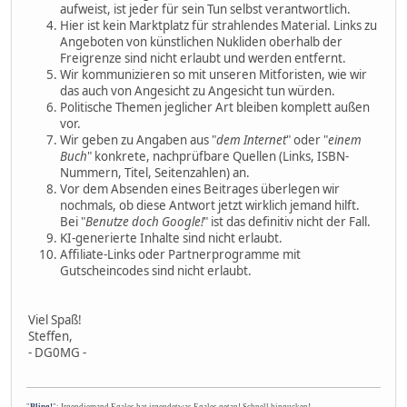
aufweist, ist jeder für sein Tun selbst verantwortlich.
Hier ist kein Marktplatz für strahlendes Material. Links zu
Angeboten von künstlichen Nukliden oberhalb der
Freigrenze sind nicht erlaubt und werden entfernt.
Wir kommunizieren so mit unseren Mitforisten, wie wir
das auch von Angesicht zu Angesicht tun würden.
Politische Themen jeglicher Art bleiben komplett außen
vor.
Wir geben zu Angaben aus "
dem Internet
" oder "
einem
Buch
" konkrete, nachprüfbare Quellen (Links, ISBN-
Nummern, Titel, Seitenzahlen) an.
Vor dem Absenden eines Beitrages überlegen wir
nochmals, ob diese Antwort jetzt wirklich jemand hilft.
Bei "
Benutze doch Google!
" ist das definitiv nicht der Fall.
KI-generierte Inhalte sind nicht erlaubt.
Affiliate-Links oder Partnerprogramme mit
Gutscheincodes sind nicht erlaubt.
Viel Spaß!
Steffen,
- DG0MG -