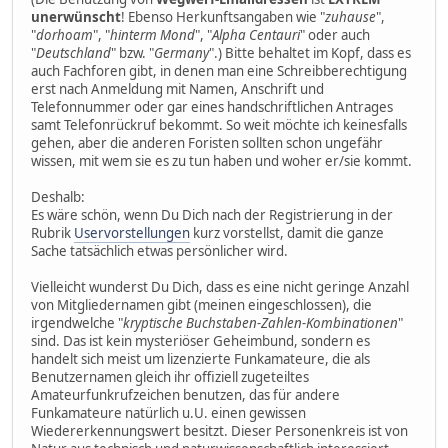
unerwünscht
! Ebenso Herkunftsangaben wie "
zuhause
",
"
dorhoam
", "
hinterm Mond
", "
Alpha Centauri
" oder auch
"
Deutschland
" bzw. "
Germany
".) Bitte behaltet im Kopf, dass es
auch Fachforen gibt, in denen man eine Schreibberechtigung
erst nach Anmeldung mit Namen, Anschrift und
Telefonnummer oder gar eines handschriftlichen Antrages
samt Telefonrückruf bekommt. So weit möchte ich keinesfalls
gehen, aber die anderen Foristen sollten schon ungefähr
wissen, mit wem sie es zu tun haben und woher er/sie kommt.
Deshalb:
Es wäre schön, wenn Du Dich nach der Registrierung in der
Rubrik
Uservorstellungen
kurz vorstellst, damit die ganze
Sache tatsächlich etwas persönlicher wird.
Vielleicht wunderst Du Dich, dass es eine nicht geringe Anzahl
von Mitgliedernamen gibt (meinen eingeschlossen), die
irgendwelche "
kryptische Buchstaben-Zahlen-Kombinationen
"
sind. Das ist kein mysteriöser Geheimbund, sondern es
handelt sich meist um lizenzierte Funkamateure, die als
Benutzernamen gleich ihr offiziell zugeteiltes
Amateurfunkrufzeichen benutzen, das für andere
Funkamateure natürlich u.U. einen gewissen
Wiedererkennungswert besitzt. Dieser Personenkreis ist von