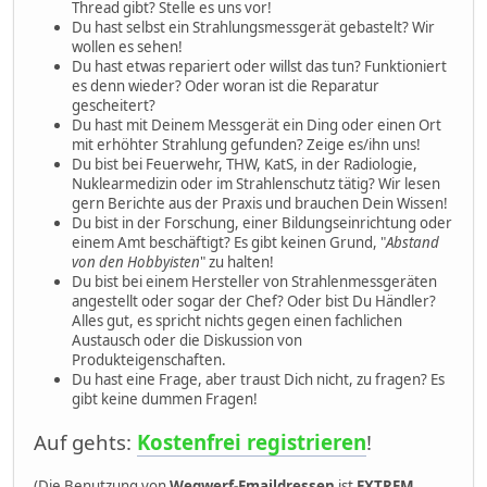
Thread gibt? Stelle es uns vor!
Du hast selbst ein Strahlungsmessgerät gebastelt? Wir
wollen es sehen!
Du hast etwas repariert oder willst das tun? Funktioniert
es denn wieder? Oder woran ist die Reparatur
gescheitert?
Du hast mit Deinem Messgerät ein Ding oder einen Ort
mit erhöhter Strahlung gefunden? Zeige es/ihn uns!
Du bist bei Feuerwehr, THW, KatS, in der Radiologie,
Nuklearmedizin oder im Strahlenschutz tätig? Wir lesen
gern Berichte aus der Praxis und brauchen Dein Wissen!
Du bist in der Forschung, einer Bildungseinrichtung oder
einem Amt beschäftigt? Es gibt keinen Grund, "
Abstand
von den Hobbyisten
" zu halten!
Du bist bei einem Hersteller von Strahlenmessgeräten
angestellt oder sogar der Chef? Oder bist Du Händler?
Alles gut, es spricht nichts gegen einen fachlichen
Austausch oder die Diskussion von
Produkteigenschaften.
Du hast eine Frage, aber traust Dich nicht, zu fragen? Es
gibt keine dummen Fragen!
Auf gehts:
Kostenfrei registrieren
!
(Die Benutzung von
Wegwerf-Emaildressen
ist
EXTREM