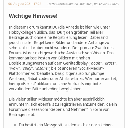
06. August 2021, 17:22
Letzte Bearbeitung
: 24. Mai 2026, 08:32 von DG0MG
Wichtige Hinweise!
In diesem Forum kannst Du (die Anrede ist hier, wie unter
Hobbykollegen üblich, das "
Du
") den größten Teil aller
Beiträge auch ohne eine Registrierung lesen. Dabei sind
jedoch in aller Regel keine Bilder und andere Anhänge zu
sehen, also darüber nicht wundern. Der primäre Zweck des
Forums ist der nichtgewerbliche Austausch von Wissen. Das
kommentarlose Posten von Bildern mit hohen
Dosisleistungswerten auf dem Gerätedisplay ("
boah
", "
krass
",
"
wow
", "
spicy
", "
insane
") bleibt anderen "Social-Media"-
Plattformen vorbehalten. Das gilt genauso für plumpe
Werbung, Rabattcodes oder Affiliate-Links. Wer nur erwartet,
hier größeres Publikum für seine Verkaufsangebote
vorzufinden: Bitte unbedingt wegbleiben!
Die vielen stillen Mitleser möchte ich aber ausdrücklich
ermuntern, sich ebenfalls zu registrieren/anzumelden, da ein
Forum wie dieses vom "Geben und Nehmen" in Form von
Beiträgen lebt.
Du besitzt ein Messgerät, zu dem es hier noch keinen