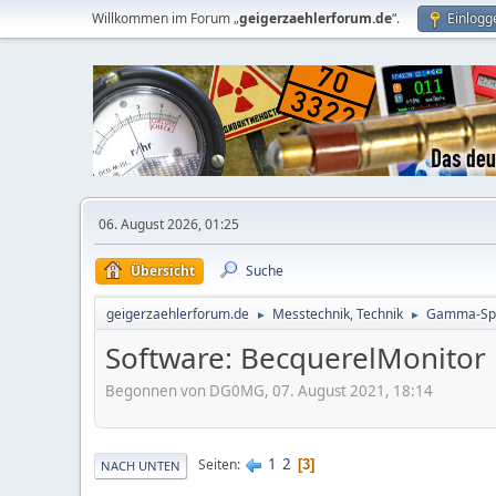
Willkommen im Forum „
geigerzaehlerforum.de
“.
Einlogg
06. August 2026, 01:25
Übersicht
Suche
geigerzaehlerforum.de
Messtechnik, Technik
Gamma-Spe
►
►
Software: BecquerelMonitor
Begonnen von DG0MG, 07. August 2021, 18:14
1
2
Seiten
3
NACH UNTEN