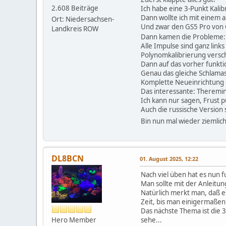
2.608 Beiträge
Ich habe eine 3-Punkt Kali
Dann wollte ich mit einem 
Ort: Niedersachsen-
Und zwar den GS5 Pro von
Landkreis ROW
Dann kamen die Probleme: 
Alle Impulse sind ganz links
Polynomkalibrierung verschi
Dann auf das vorher funkti
Genau das gleiche Schlamas
Komplette Neueinrichtung 
Das interessante: Theremin
Ich kann nur sagen, Frust 
Auch die russische Version 
Bin nun mal wieder ziemlic
DL8BCN
01. August 2025, 12:22
Nach viel üben hat es nun f
Man sollte mit der Anleitu
Natürlich merkt man, daß es
Zeit, bis man einigermaßen 
Das nächste Thema ist die 3
Hero Member
sehe...