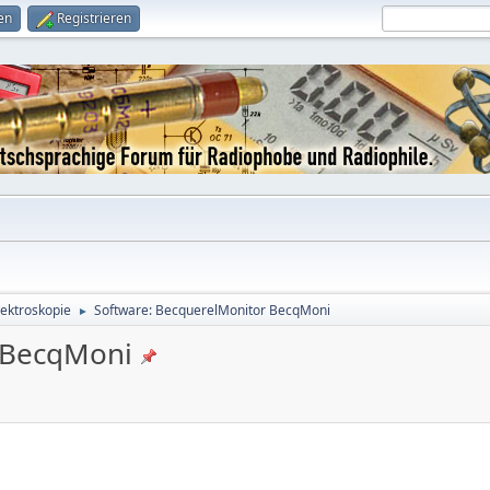
en
Registrieren
ktroskopie
Software: BecquerelMonitor BecqMoni
►
 BecqMoni