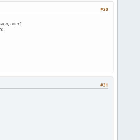
#30
 kann, oder?
rd.
#31