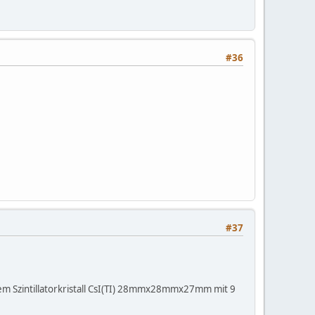
#36
#37
em Szintillatorkristall CsI(TI) 28mmx28mmx27mm mit 9