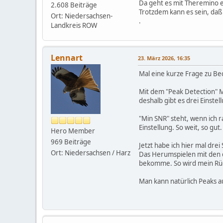
Da geht es mit Theremino ec
2.608 Beiträge
Trotzdem kann es sein, daß
Ort: Niedersachsen-
.
Landkreis ROW
Lennart
23. März 2026, 16:35
Mal eine kurze Frage zu B
Mit dem "Peak Detection" M
deshalb gibt es drei Einste
"Min SNR" steht, wenn ich r
Einstellung. So weit, so gut.
Hero Member
969 Beiträge
Jetzt habe ich hier mal dr
Ort: Niedersachsen / Harz
Das Herumspielen mit den d
bekomme. So wird mein Rüc
Man kann natürlich Peaks au