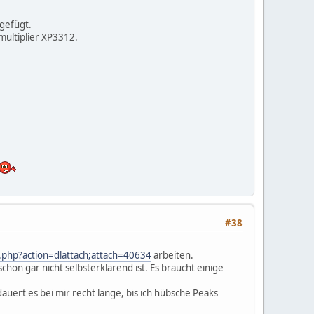
ngefügt.
ultiplier XP3312.
#38
.php?action=dlattach;attach=40634
arbeiten.
chon gar nicht selbsterklärend ist. Es braucht einige
auert es bei mir recht lange, bis ich hübsche Peaks