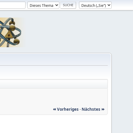
⏪ Vorheriges
-
Nächstes ⏩