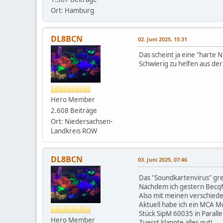
Ort: Hamburg
DL8BCN
02. Juni 2025, 15:31
Das scheint ja eine "harte
Schwierig zu helfen aus der
Hero Member
2.608 Beiträge
Ort: Niedersachsen-
Landkreis ROW
DL8BCN
03. Juni 2025, 07:46
Das "Soundkartenvirus" gre
Nachdem ich gestern BecqM
Also mit meinen verschiede
Aktuell habe ich ein MCA 
Stück SipM 60035 in Parall
Hero Member
Zuerst klappte alles gut!