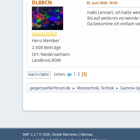
DL8BCN
02. Juni 2026, 16:02
Hallo Lennart, ich hatte we
Bis auf weiteres verwende
Da bekomme ich einfach vie
Hero Member
2.608 Beiträge
Ort: Niedersachsen-
Landkreis ROW
1
2
Seiten
3
NACH OBEN
geigerzaehlerforum.de
Messtechnik, Technik
Gamma-Spe
►
►
,
|
SMF 2.1.7 © 2026
Simple Machines
Sitemap