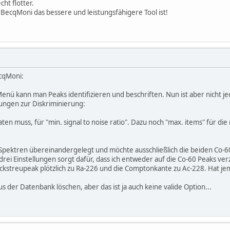
ht flotter.
 BecqMoni das bessere und leistungsfähigere Tool ist!
ecqMoni:
enü kann man Peaks identifizieren und beschriften. Nun ist aber nicht j
llungen zur Diskriminierung:
aten muss, für "min. signal to noise ratio". Dazu noch "max. items" für di
ei Spektren übereinandergelegt und möchte ausschließlich die beiden Co-
rei Einstellungen sorgt dafür, dass ich entweder auf die Co-60 Peaks ve
kstreupeak plötzlich zu Ra-226 und die Comptonkante zu Ac-228. Hat je
s der Datenbank löschen, aber das ist ja auch keine valide Option...