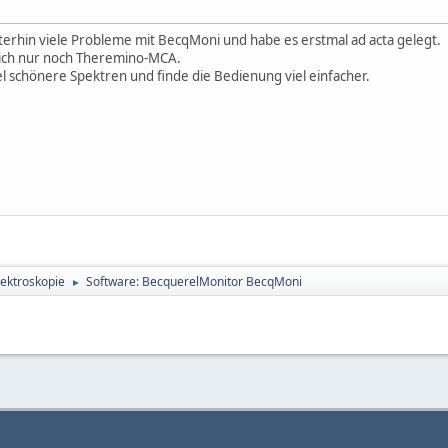
iterhin viele Probleme mit BecqMoni und habe es erstmal ad acta gelegt.
 ich nur noch Theremino-MCA.
l schönere Spektren und finde die Bedienung viel einfacher.
ktroskopie
Software: BecquerelMonitor BecqMoni
►