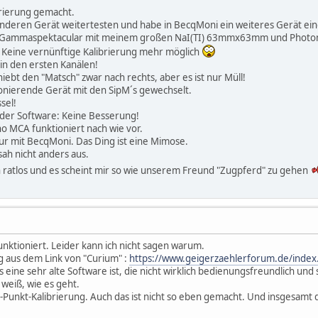
brierung gemacht.
anderen Gerät weitertesten und habe in BecqMoni ein weiteres Gerät ei
 Gammaspektacular mit meinem großen NaI(TI) 63mmx63mm und Photom
Keine vernünftige Kalibrierung mehr möglich
 in den ersten Kanälen!
ebt den "Matsch" zwar nach rechts, aber es ist nur Müll!
onierende Gerät mit den SipM´s gewechselt.
sel!
der Software: Keine Besserung!
o MCA funktioniert nach wie vor.
pur mit BecqMoni. Das Ding ist eine Mimose.
sah nicht anders aus.
h ratlos und es scheint mir so wie unserem Freund "Zugpferd" zu gehen
unktioniert. Leider kann ich nicht sagen warum.
ng aus dem Link von "Curium" :
https://www.geigerzaehlerforum.de/index
 eine sehr alte Software ist, die nicht wirklich bedienungsfreundlich und s
weiß, wie es geht.
-Punkt-Kalibrierung. Auch das ist nicht so eben gemacht. Und insgesamt d