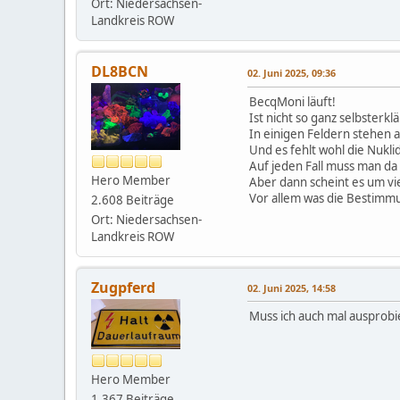
Ort: Niedersachsen-
Landkreis ROW
DL8BCN
02. Juni 2025, 09:36
BecqMoni läuft!
Ist nicht so ganz selbsterkl
In einigen Feldern stehen a
Und es fehlt wohl die Nukl
Auf jeden Fall muss man da
Hero Member
Aber dann scheint es um vie
Vor allem was die Bestimm
2.608 Beiträge
Ort: Niedersachsen-
Landkreis ROW
Zugpferd
02. Juni 2025, 14:58
Muss ich auch mal ausprobi
Hero Member
1.367 Beiträge