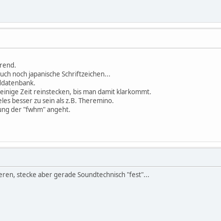
ärend.
uch noch japanische Schriftzeichen...
iddatenbank.
 einige Zeit reinstecken, bis man damit klarkommt.
les besser zu sein als z.B. Theremino.
ung der "fwhm" angeht.
eren, stecke aber gerade Soundtechnisch "fest"...