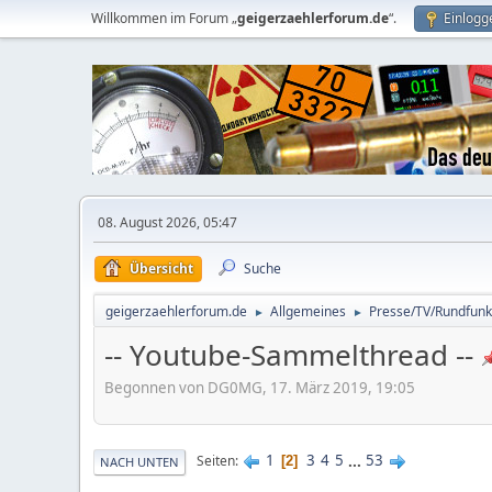
Willkommen im Forum „
geigerzaehlerforum.de
“.
Einlogg
08. August 2026, 05:47
Übersicht
Suche
geigerzaehlerforum.de
Allgemeines
Presse/TV/Rundfunk
►
►
-- Youtube-Sammelthread --
Begonnen von DG0MG, 17. März 2019, 19:05
1
3
4
5
...
53
Seiten
2
NACH UNTEN