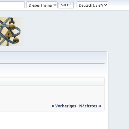
⏪ Vorheriges
-
Nächstes ⏩