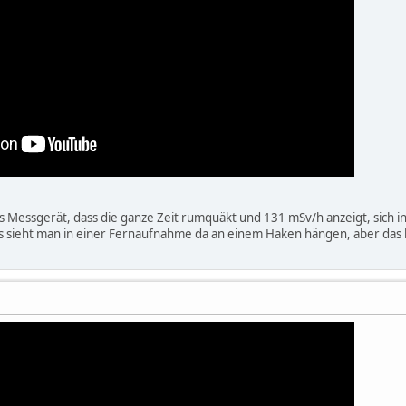
das Messgerät, dass die ganze Zeit rumquäkt und 131 mSv/h anzeigt, sich
s sieht man in einer Fernaufnahme da an einem Haken hängen, aber das k