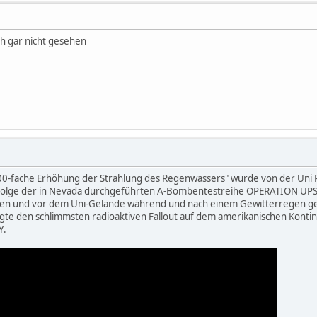
ch gar nicht gesehen
00-fache Erhöhung der Strahlung des Regenwassers" wurde von der
Uni 
ls Folge der in Nevada durchgeführten A-Bombentestreihe OPERATION 
ren und vor dem Uni-Gelände während und nach einem Gewitterregen g
ugte den schlimmsten radioaktiven Fallout auf dem amerikanischen Konti
Y.