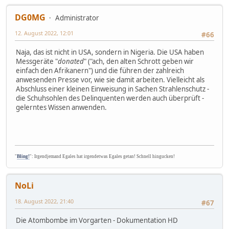
DG0MG
Administrator
12. August 2022, 12:01
#66
Naja, das ist nicht in USA, sondern in Nigeria. Die USA haben
Messgeräte "
donated
" ("ach, den alten Schrott geben wir
einfach den Afrikanern") und die führen der zahlreich
anwesenden Presse vor, wie sie damit arbeiten. Vielleicht als
Abschluss einer kleinen Einweisung in Sachen Strahlenschutz -
die Schuhsohlen des Delinquenten werden auch überprüft -
gelerntes Wissen anwenden.
"
Bling!
": Irgendjemand Egales hat irgendetwas Egales getan! Schnell hingucken!
NoLi
18. August 2022, 21:40
#67
Die Atombombe im Vorgarten - Dokumentation HD