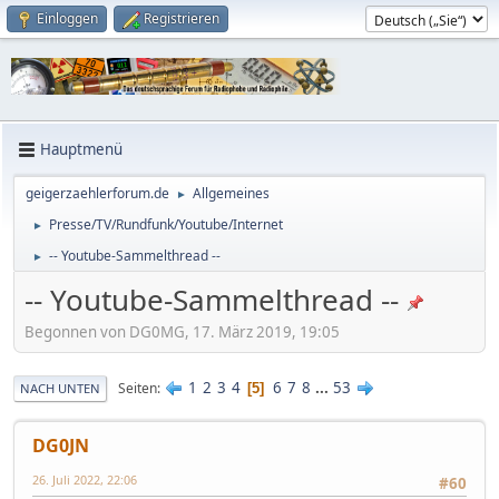
Einloggen
Registrieren
Hauptmenü
geigerzaehlerforum.de
Allgemeines
►
Presse/TV/Rundfunk/Youtube/Internet
►
-- Youtube-Sammelthread --
►
-- Youtube-Sammelthread --
Begonnen von DG0MG, 17. März 2019, 19:05
1
2
3
4
6
7
8
...
53
Seiten
5
NACH UNTEN
DG0JN
26. Juli 2022, 22:06
#60