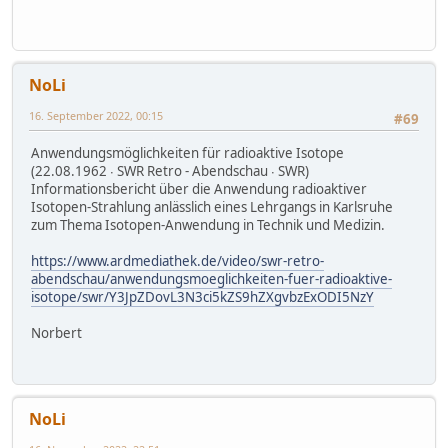
NoLi
16. September 2022, 00:15
#69
Anwendungsmöglichkeiten für radioaktive Isotope
(22.08.1962 ∙ SWR Retro - Abendschau ∙ SWR)
Informationsbericht über die Anwendung radioaktiver
Isotopen-Strahlung anlässlich eines Lehrgangs in Karlsruhe
zum Thema Isotopen-Anwendung in Technik und Medizin.
https://www.ardmediathek.de/video/swr-retro-
abendschau/anwendungsmoeglichkeiten-fuer-radioaktive-
isotope/swr/Y3JpZDovL3N3ci5kZS9hZXgvbzExODI5NzY
Norbert
NoLi