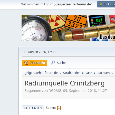
Willkommen im Forum „
geigerzaehlerforum.de
“.
Einlogg
09. August 2026, 12:38
Übersicht
Suche
geigerzaehlerforum.de
Strahlendes
Orte
Sachsen
►
►
►
►
Radiumquelle Crinitzberg
Begonnen von DG0MG, 09. September 2018, 11:27
Seiten
1
NACH UNTEN