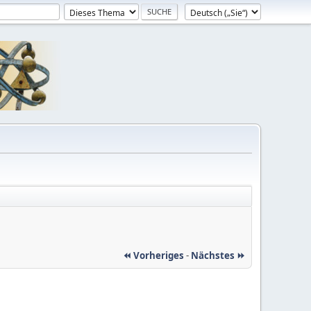
⏪ Vorheriges
-
Nächstes ⏩