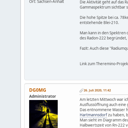
Ort: Sachsen-Anhalt
Die Aktivität geht auf das 
Gammaspektrum sichtbar s
Die hohe Spitze bei ca. 78
entstehende Blei-210.
Man kann in den Spektren d
des Radon-222 begründet, 
Fazit: Auch diese "Radiumqu
Link zum Theremino-Projek
DG0MG
26. Juli 2020, 11:42
Administrator
Am letzten Mittwoch war ic
Ausflussöffnung auch eine
Das entnommene Wasser habe
Hartmannsdorf
zu haben, b
Man sieht im Diagramm deut
Halbwertszeit von Rn-222 