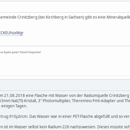
emeinde Crinitzberg (bei Kirchberg in Sachsen) gibt es eine Mineralquelle,
/CCKEUhzxMgr
was Egales getan! Schnell hingucken!
21.08.2018 eine Flasche mit Wasser von der Radiumquelle Crinitzberg 
m NaI(Tl)-Kristall, 3" Photomultiplier, Theremino Pmt-Adapter und The
einigen Tagen.
trug 910µS/cm. Das Wasser war in einer PET-Flasche abgefüllt und so ver
n ist im Wasser selbst kein Radium-226 nachzuweisen. Dieses müsste sich 