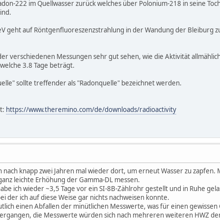
Radon-222 im Quellwasser zurück welches über Polonium-218 in seine Tocht
ind.
keV geht auf Röntgenfluoreszenzstrahlung in der Wandung der Bleiburg zu
er verschiedenen Messungen sehr gut sehen, wie die Aktivität allmählich 
welche 3.8 Tage beträgt.
elle" sollte treffender als "Radonquelle" bezeichnet werden.
t:
https://www.theremino.com/de/downloads/radioactivity
h nach knapp zwei Jahren mal wieder dort, um erneut Wasser zu zapfen. 
 ganz leichte Erhöhung der Gamma-DL messen.
 ich wieder ~3,5 Tage vor ein SI-8B-Zählrohr gestellt und in Ruhe gela
ei der ich auf diese Weise gar nichts nachweisen konnte.
lich einen Abfallen der minütlichen Messwerte, was für einen gewissen 
vergangen, die Messwerte würden sich nach mehreren weiteren HWZ de