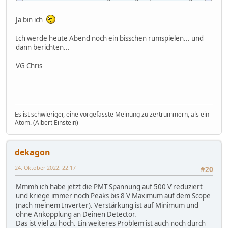
Alles klar, jetzt verstehe ich das. Bist du dieselbe
Ja bin ich
Person, die auch auf Hackaday geschrieben hat? Das
wäre ja sonst ein lustiger Zufall.
Ich werde heute Abend noch ein bisschen rumspielen... und
dann berichten...
VG Chris
Es ist schwieriger, eine vorgefasste Meinung zu zertrümmern, als ein
Atom. (Albert Einstein)
dekagon
24. Oktober 2022, 22:17
#20
Mmmh ich habe jetzt die PMT Spannung auf 500 V reduziert
und kriege immer noch Peaks bis 8 V Maximum auf dem Scope
(nach meinem Inverter). Verstärkung ist auf Minimum und
ohne Ankopplung an Deinen Detector.
Das ist viel zu hoch. Ein weiteres Problem ist auch noch durch