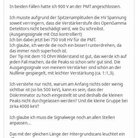
In beiden Fällen hatte ich 900 V an der PMT angeschlossen.
Ich musste aufgrund der Spitzenamplituden die HV Spannung
soweit verringern, dass die Verstärkerstufe des OpenGamma
Detektors nicht beschädigt wird, wie Du schreibst.
(Ausgangssignale mit Oszi kontrolliert)
Ich bin dabei jetzt bei 750 Volt HV für die PMT.
Ich glaube, ich werde die noch ein bisserl runterdrehen, da
das immer noch superhoch ist.
Der Tip mit dem 10 Ohm Widerstand ist gut, das werde ich auf
jeden Fall machen, da die Peaks so schon sehr gut sind. Die
Ausgangssignale von meinem Verstärker sind schön an der
Nulllinie gespiegelt, mit leichter Verstärkung (ca. 1:1,3).
Ich verstehe nur nicht, warum am Anfang nichts oder wenig
sichtbar ist (so bis 500 keV), kann es sein, dass der
Diskriminator zu hoch eingestellt ist und deshalb die kleinen
Peaks nicht durchgelassen werden? Und die kleine Gruppe bei
zirka 4000 keV?
Ich glaube ich muss die Signalwege noch an allen Stellen
anpassen...
Das mit der gleichen Länge der Hitergrundscans leuchtet ein