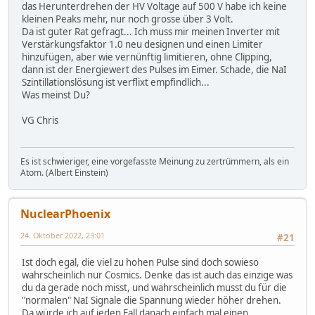
das Herunterdrehen der HV Voltage auf 500 V habe ich keine
kleinen Peaks mehr, nur noch grosse über 3 Volt.
Da ist guter Rat gefragt... Ich muss mir meinen Inverter mit
Verstärkungsfaktor 1.0 neu designen und einen Limiter
hinzufügen, aber wie vernünftig limitieren, ohne Clipping,
dann ist der Energiewert des Pulses im Eimer. Schade, die NaI
Szintillationslösung ist verflixt empfindlich...
Was meinst Du?
VG Chris
Es ist schwieriger, eine vorgefasste Meinung zu zertrümmern, als ein
Atom. (Albert Einstein)
NuclearPhoenix
24. Oktober 2022, 23:01
#21
Ist doch egal, die viel zu hohen Pulse sind doch sowieso
wahrscheinlich nur Cosmics. Denke das ist auch das einzige was
du da gerade noch misst, und wahrscheinlich musst du für die
"normalen" NaI Signale die Spannung wieder höher drehen.
Da würde ich auf jeden Fall danach einfach mal einen