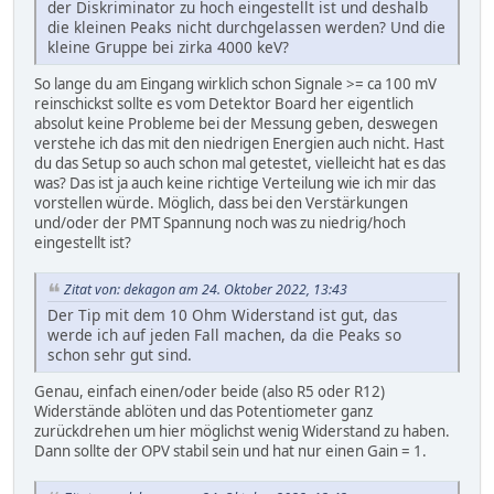
der Diskriminator zu hoch eingestellt ist und deshalb
die kleinen Peaks nicht durchgelassen werden? Und die
kleine Gruppe bei zirka 4000 keV?
So lange du am Eingang wirklich schon Signale >= ca 100 mV
reinschickst sollte es vom Detektor Board her eigentlich
absolut keine Probleme bei der Messung geben, deswegen
verstehe ich das mit den niedrigen Energien auch nicht. Hast
du das Setup so auch schon mal getestet, vielleicht hat es das
was? Das ist ja auch keine richtige Verteilung wie ich mir das
vorstellen würde. Möglich, dass bei den Verstärkungen
und/oder der PMT Spannung noch was zu niedrig/hoch
eingestellt ist?
Zitat von: dekagon am 24. Oktober 2022, 13:43
Der Tip mit dem 10 Ohm Widerstand ist gut, das
werde ich auf jeden Fall machen, da die Peaks so
schon sehr gut sind.
Genau, einfach einen/oder beide (also R5 oder R12)
Widerstände ablöten und das Potentiometer ganz
zurückdrehen um hier möglichst wenig Widerstand zu haben.
Dann sollte der OPV stabil sein und hat nur einen Gain = 1.