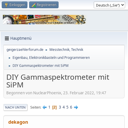
Einloggen
Registrieren
Hauptmenü
geigerzaehlerforum.de
Messtechnik, Technik
►
Eigenbau, Elektronikbasteln und Programmieren
►
DIY Gammaspektrometer mit SiPM
►
DIY Gammaspektrometer mit
SiPM
Begonnen von NuclearPhoenix, 23. Februar 2022, 19:47
1
3
4
5
6
Seiten
2
NACH UNTEN
dekagon