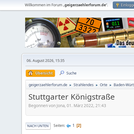
Willkommen im Forum „
geigerzaehlerforum.de
“.
Einlogg
06. August 2026, 15:35
Übersicht
Suche
geigerzaehlerforum.de
Strahlendes
Orte
Baden-Würt
►
►
►
Stuttgarter Königstraße
Begonnen von Jona, 01. März 2022, 21:43
1
Seiten
2
NACH UNTEN