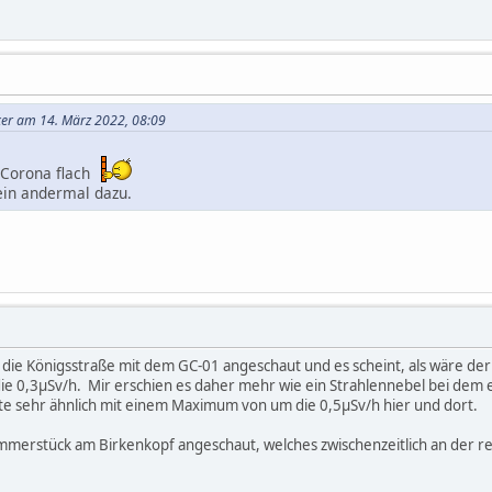
iker am 14. März 2022, 08:09
n Corona flach
ein andermal dazu.
 die Königsstraße mit dem GC-01 angeschaut und es scheint, als wäre de
ie 0,3µSv/h. Mir erschien es daher mehr wie ein Strahlennebel bei dem e
e sehr ähnlich mit einem Maximum von um die 0,5µSv/h hier und dort.
ümmerstück am Birkenkopf angeschaut, welches zwischenzeitlich an der 