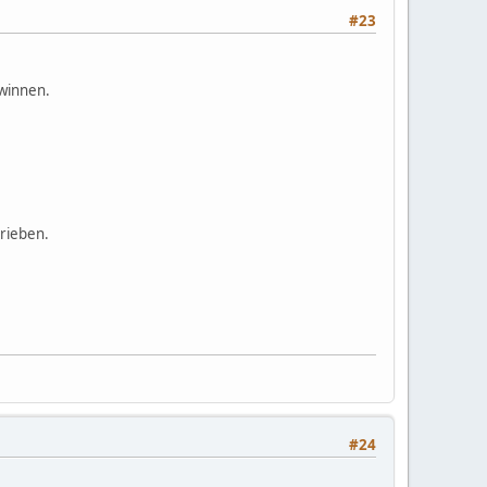
#23
winnen.
trieben.
#24