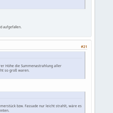
ld aufgefallen.
#21
erer Höhe die Summenastrahlung aller
cht so groß waren.
erstück bzw. Fassade nur leicht strahlt, wäre es
nnten.