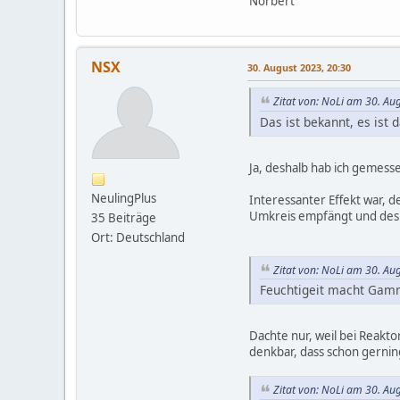
Norbert
NSX
30. August 2023, 20:30
Zitat von: NoLi am 30. Au
Das ist bekannt, es ist 
Ja, deshalb hab ich gemess
NeulingPlus
Interessanter Effekt war, 
Umkreis empfängt und desh
35 Beiträge
Ort: Deutschland
Zitat von: NoLi am 30. Au
Feuchtigeit macht Gamma
Dachte nur, weil bei Reakt
denkbar, dass schon gerni
Zitat von: NoLi am 30. Au