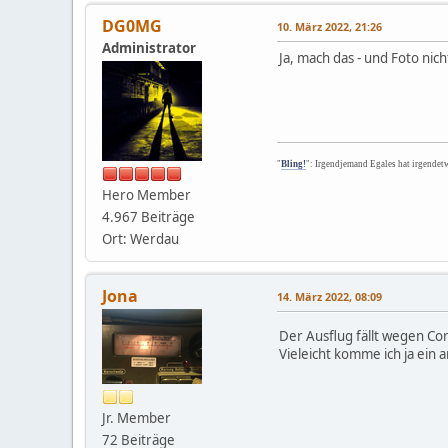
DG0MG
10. März 2022, 21:26
Administrator
Ja, mach das - und Foto nic
"
Bling!
": Irgendjemand Egales hat irgendet
Hero Member
4.967 Beiträge
Ort: Werdau
Jona
14. März 2022, 08:09
Der Ausflug fällt wegen Co
Vieleicht komme ich ja ein 
Jr. Member
72 Beiträge