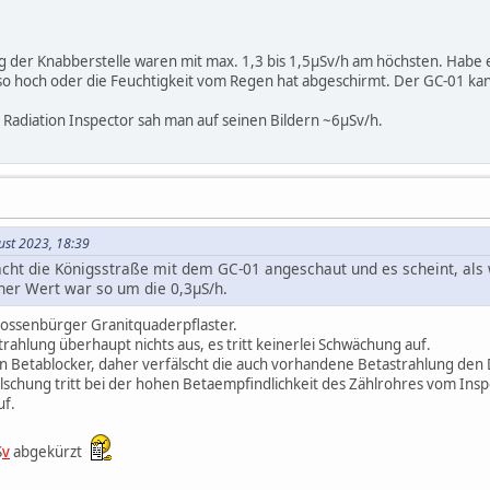
der Knabberstelle waren mit max. 1,3 bis 1,5µSv/h am höchsten. Habe etw
so hoch oder die Feuchtigkeit vom Regen hat abgeschirmt. Der GC-01 ka
Radiation Inspector sah man auf seinen Bildern ~6µSv/h.
ust 2023, 18:39
acht die Königsstraße mit dem GC-01 angeschaut und es scheint, als
her Wert war so um die 0,3µS/h.
 Flossenbürger Granitquaderpflaster.
ahlung überhaupt nichts aus, es tritt keinerlei Schwächung auf.
en Betablocker, daher verfälscht die auch vorhandene Betastrahlung den
lschung tritt bei der hohen Betaempfindlichkeit des Zählrohres vom In
f.
S
v
abgekürzt