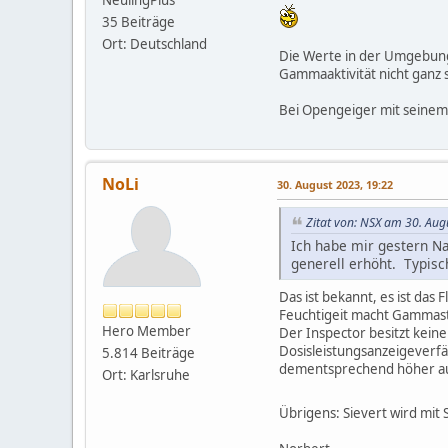
NeulingPlus
35 Beiträge
Ort: Deutschland
Die Werte in der Umgebung 
Gammaaktivität nicht ganz 
Bei Opengeiger mit seinem 
NoLi
30. August 2023, 19:22
Zitat von: NSX am 30. Aug
Ich habe mir gestern N
generell erhöht. Typisc
Das ist bekannt, es ist das
Feuchtigeit macht Gammastr
Hero Member
Der Inspector besitzt kein
Dosisleistungsanzeigeverfä
5.814 Beiträge
dementsprechend höher au
Ort: Karlsruhe
Übrigens: Sievert wird mit 