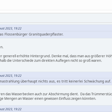
gust 2023, 19:22
das Flossenbürger Granitquaderpflaster.
en.
der generell erhöhte Hintergrund. Denke mal, dass man aus größerer Höh
alb die Unterschiede zum direkten Auflegen nicht so groß waren.
gust 2023, 19:22
strahlung überhaupt nichts aus, es tritt keinerlei Schwächung auf.
oren das Wasserbecken auch zur Abschirmung dient. Da das Trümmerstück 
nge Mengen an Wasser einen gewissen Einfluss zeigen könnten.
gust 2023, 19:22