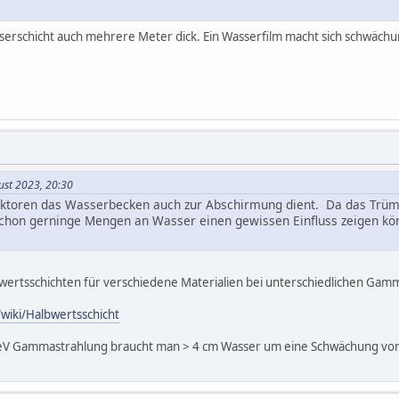
sserschicht auch mehrere Meter dick. Ein Wasserfilm macht sich schwäc
ust 2023, 20:30
eaktoren das Wasserbecken auch zur Abschirmung dient. Da das Trümm
schon gerninge Mengen an Wasser einen gewissen Einfluss zeigen kö
bwertsschichten für verschiedene Materialien bei unterschiedlichen Ga
/wiki/Halbwertsschicht
keV Gammastrahlung braucht man > 4 cm Wasser um eine Schwächung von 