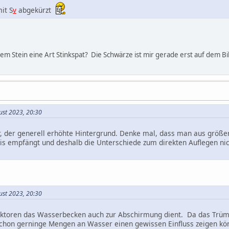
it S
v
abgekürzt
 dem Stein eine Art Stinkspat? Die Schwärze ist mir gerade erst auf dem Bi
ust 2023, 20:30
ar, der generell erhöhte Hintergrund. Denke mal, dass man aus größ
is empfängt und deshalb die Unterschiede zum direkten Auflegen ni
ust 2023, 20:30
eaktoren das Wasserbecken auch zur Abschirmung dient. Da das Trümm
schon gerninge Mengen an Wasser einen gewissen Einfluss zeigen kö