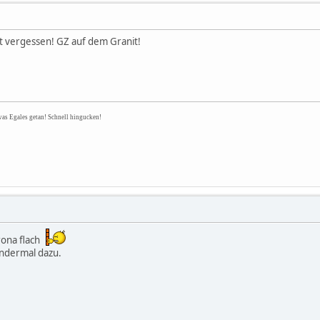
ht vergessen! GZ auf dem Granit!
was Egales getan! Schnell hingucken!
rona flach
andermal dazu.