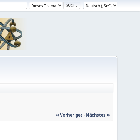
⏪ Vorheriges
-
Nächstes ⏩