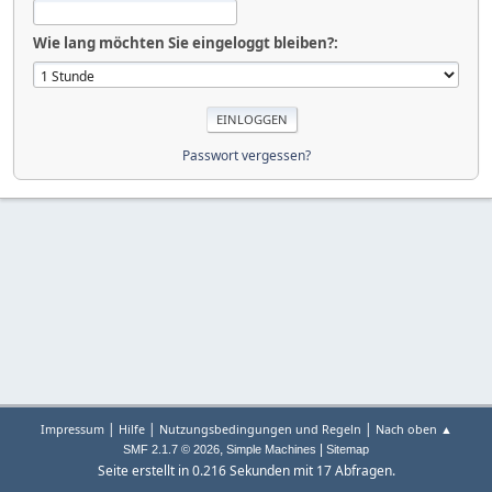
Wie lang möchten Sie eingeloggt bleiben?:
Passwort vergessen?
|
|
|
Impressum
Hilfe
Nutzungsbedingungen und Regeln
Nach oben ▲
,
|
SMF 2.1.7 © 2026
Simple Machines
Sitemap
Seite erstellt in 0.216 Sekunden mit 17 Abfragen.