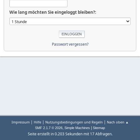
Wie lang möchten Sie eingeloggt bleiben?:
Passwort vergessen?
|
|
|
Impressum
Hilfe
Nutzungsbedingungen und Regeln
Nach oben ▲
,
|
SMF 2.1.7 © 2026
Simple Machines
Sitemap
Seite erstellt in 0.203 Sekunden mit 17 Abfragen.