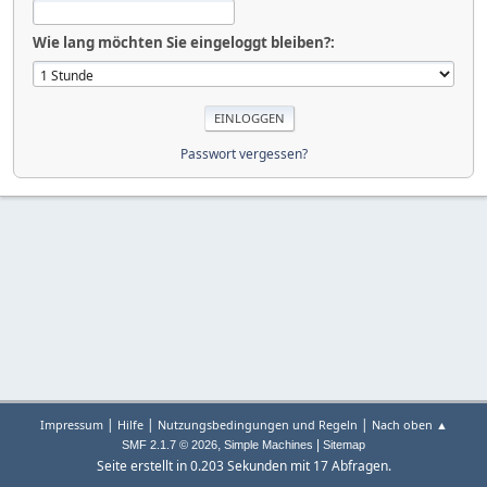
Wie lang möchten Sie eingeloggt bleiben?:
Passwort vergessen?
|
|
|
Impressum
Hilfe
Nutzungsbedingungen und Regeln
Nach oben ▲
,
|
SMF 2.1.7 © 2026
Simple Machines
Sitemap
Seite erstellt in 0.203 Sekunden mit 17 Abfragen.