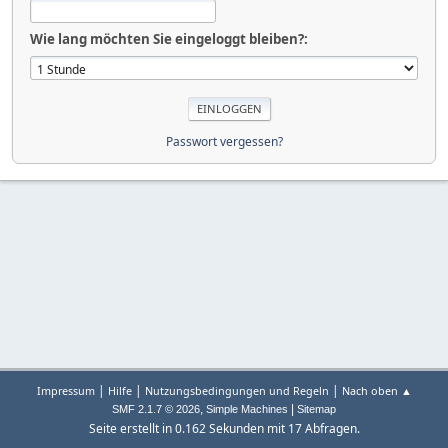
Wie lang möchten Sie eingeloggt bleiben?:
Passwort vergessen?
|
|
|
Impressum
Hilfe
Nutzungsbedingungen und Regeln
Nach oben ▲
,
|
SMF 2.1.7 © 2026
Simple Machines
Sitemap
Seite erstellt in 0.162 Sekunden mit 17 Abfragen.