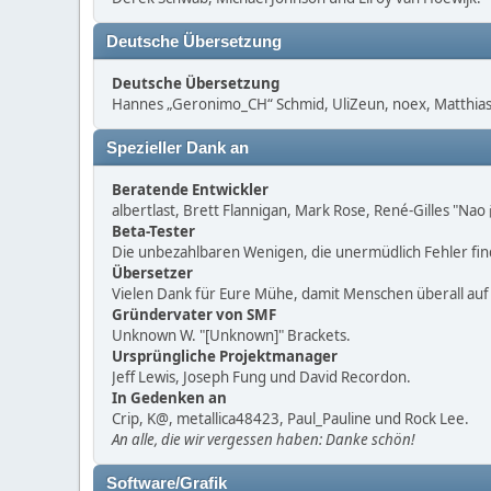
Deutsche Übersetzung
Deutsche Übersetzung
Hannes „Geronimo_CH“ Schmid, UliZeun, noex, Matthias1
Spezieller Dank an
Beratende Entwickler
albertlast, Brett Flannigan, Mark Rose, René-Gilles "Na
Beta-Tester
Die unbezahlbaren Wenigen, die unermüdlich Fehler fi
Übersetzer
Vielen Dank für Eure Mühe, damit Menschen überall au
Gründervater von SMF
Unknown W. "[Unknown]" Brackets.
Ursprüngliche Projektmanager
Jeff Lewis, Joseph Fung und David Recordon.
In Gedenken an
Crip, K@, metallica48423, Paul_Pauline und Rock Lee.
An alle, die wir vergessen haben: Danke schön!
Software/Grafik