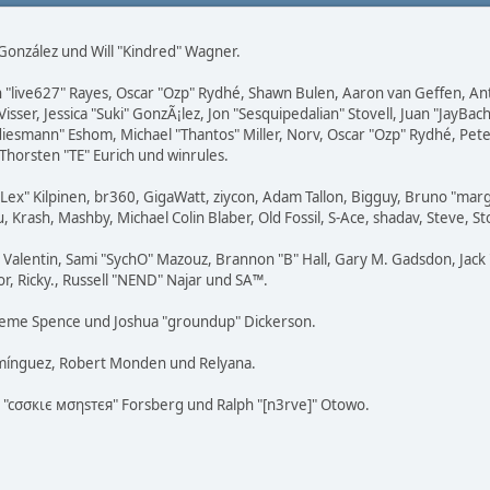
i" González und Will "Kindred" Wagner.
ohn "live627" Rayes, Oscar "Ozp" Rydhé, Shawn Bulen, Aaron van Geffen, An
sser, Jessica "Suki" GonzÃ¡lez, Jon "Sesquipedalian" Stovell, Juan "JayB
esmann" Eshom, Michael "Thantos" Miller, Norv, Oscar "Ozp" Rydhé, Peter
Thorsten "TE" Eurich und winrules.
 "Lex" Kilpinen, br360, GigaWatt, ziycon, Adam Tallon, Bigguy, Bruno "ma
, Krash, Mashby, Michael Colin Blaber, Old Fossil, S-Ace, shadav, Steve
alentin, Sami "SychO" Mazouz, Brannon "B" Hall, Gary M. Gadsdon, Jack 
r, Ricky., Russell "NEND" Najar und SA™.
 Graeme Spence und Joshua "groundup" Dickerson.
omínguez, Robert Monden und Relyana.
us "cσσкιє мσηѕтєя" Forsberg und Ralph "[n3rve]" Otowo.