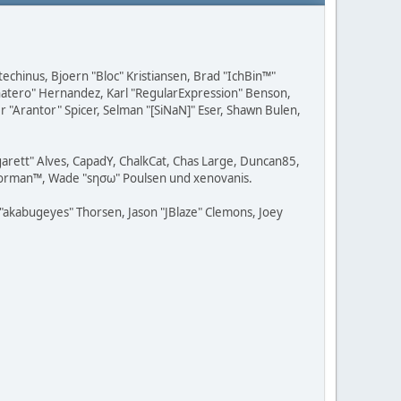
techinus, Bjoern "Bloc" Kristiansen, Brad "IchBin™"
achatero" Hernandez, Karl "RegularExpression" Benson,
 "Arantor" Spicer, Selman "[SiNaN]" Eser, Shawn Bulen,
rgarett" Alves, CapadY, ChalkCat, Chas Large, Duncan85,
, Storman™, Wade "sησω" Poulsen und xenovanis.
"akabugeyes" Thorsen, Jason "JBlaze" Clemons, Joey