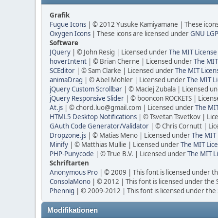
Grafik
Fugue Icons
| © 2012 Yusuke Kamiyamane | These icons 
Oxygen Icons
| These icons are licensed under
GNU LGP
Software
JQuery
| © John Resig | Licensed under
The MIT License
hoverIntent
| © Brian Cherne | Licensed under
The MIT
SCEditor
| © Sam Clarke | Licensed under
The MIT Licen
animaDrag
| © Abel Mohler | Licensed under
The MIT Li
jQuery Custom Scrollbar
| © Maciej Zubala | Licensed u
jQuery Responsive Slider
| © booncon ROCKETS | Licen
At.js
| © chord.luo@gmail.com | Licensed under
The MIT
HTML5 Desktop Notifications
| © Tsvetan Tsvetkov | Li
GAuth Code Generator/Validator
| © Chris Cornutt | L
Dropzone.js
| © Matias Meno | Licensed under
The MIT 
Minify
| © Matthias Mullie | Licensed under
The MIT Lice
PHP-Punycode
| © True B.V. | Licensed under
The MIT L
Schriftarten
Anonymous Pro
| © 2009 | This font is licensed under t
ConsolaMono
| © 2012 | This font is licensed under the
Phennig
| © 2009-2012 | This font is licensed under the
Modifikationen