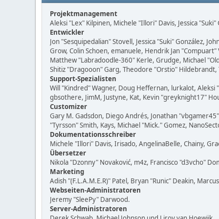
Projektmanagement
Aleksi "Lex" Kilpinen, Michele "Illori" Davis, Jessica "Suk
Entwickler
Jon "Sesquipedalian" Stovell, Jessica "Suki" González, J
Grow, Colin Schoen, emanuele, Hendrik Jan "Compuart" Vi
Matthew "Labradoodle-360" Kerle, Grudge, Michael "Oldi
Shitiz "Dragooon" Garg, Theodore "Orstio" Hildebrandt, 
Support-Spezialisten
Will "Kindred" Wagner, Doug Heffernan, lurkalot, Aleksi
gbsothere, JimM, Justyne, Kat, Kevin "greyknight17" Hou
Customizer
Gary M. Gadsdon, Diego Andrés, Jonathan "vbgamer45" V
"Tyrsson" Smith, Kays, Michael "Mick." Gomez, NanoSecto
Dokumentationsschreiber
Michele "Illori" Davis, Irisado, AngelinaBelle, Chainy,
Übersetzer
Nikola "Dzonny" Novaković, m4z, Francisco "d3vcho" D
Marketing
Adish "(F.L.A.M.E.R)" Patel, Bryan "Runic" Deakin, Marc
Webseiten-Administratoren
Jeremy "SleePy" Darwood.
Server-Administratoren
Derek Schwab, Michael Johnson und Liroy van Hoewijk.