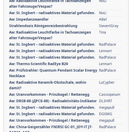
Aw: Radioaktive Leuchtfarbe in Tachoanzeigen
NoLi
alter Fahrzeuge/Vespas?
Aw: St. Ingbert – radioaktives Material gefunden.
NoLi
Aw: Impedanzwandler
ABel
Strahlendosis Röntgenreizbestrahlung
SievertGray
Aw: Radioaktive Leuchtfarbe in Tachoanzeigen
Tina
alter Fahrzeuge/Vespas?
Aw: St. Ingbert – radioaktives Material gefunden.
RadPalace
Aw: St. Ingbert – radioaktives Material gefunden.
Lennart
Aw: St. Ingbert – radioaktives Material gefunden.
RadPalace
Aw: Thermo Scientific RadEye B20
Lennart
Aw: Prüfstrahler: Quantum Pendant Scalar Energy
RadPalace
Necklace
Aw: Radioaktive Keramik-Obstschale, wohin
LuCypher
damit?
Aw: Uranvorkommen - Prinzkogel / Rettenegg
Cassiopeium
Aw: DRSB-88 (ДРСБ-88) - Radioaktivitäts-Indikator
DL3HRT
Aw: St. Ingbert – radioaktives Material gefunden.
megapull
Aw: St. Ingbert – radioaktives Material gefunden.
DG0MG
Aw: Uranvorkommen - Prinzkogel / Rettenegg
megapull
Aw: China-Geigerzähler FNIRSI GC-01, JOY-iT JT-
RadPalace