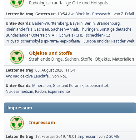
Radiologisch auffällige Orte und Hotspots
Letzter Beitrag:
Gestern
um 13:54
Aw: Block IV - Pressearb...
von
Z. Erfall
Unter-Boards
Baden-Württemberg
Bayern
Berlin, Brandenburg
Rheinland-Pfalz
Sachsen
Sachsen-Anhalt
Thüringen
Sonstige deutsche
Bundesländer
Österreich (AT)
Schweiz (CH)
Tschechien (CZ)
Pripyat/Tschernobyl (Припять/Чернобыль)
Europa und der Rest der Welt
Objekte und Stoffe
Strahlende Dinge, Sachen, Stoffe, Objekte, Materialien
Letzter Beitrag:
08. August 2026, 11:54
Aw: Radioaktive Leuchtfa...
von
NoLi
Unter-Boards
Mineralien, Glas und Keramik
Lebensmittel
Nuklearmedizin
Radon
Experimente
Impressum
Impressum
Letzter Beitrag:
17. Februar 2019, 19:01
Impressum
von
DG0MG