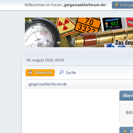
Willkommen im Forum „
geigerzaehlerforum.de
“.
Einlogg
08. August 2026, 00:05
Übersicht
Suche
geigerzaehlerforum.de
Warn
Bitt
E