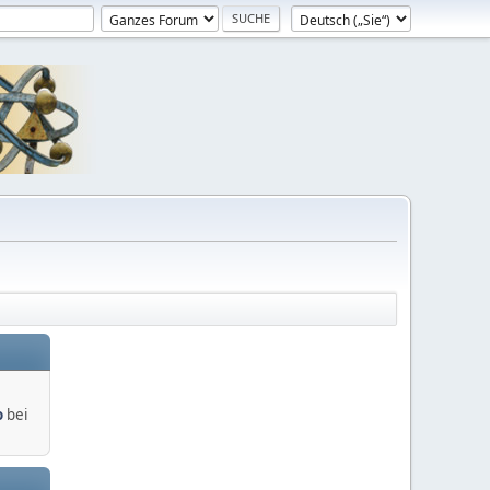
o
bei