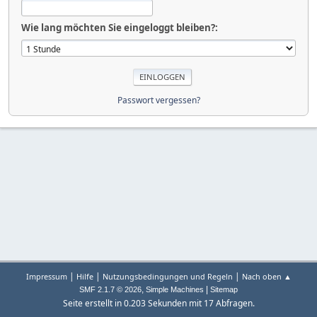
Wie lang möchten Sie eingeloggt bleiben?:
Passwort vergessen?
|
|
|
Impressum
Hilfe
Nutzungsbedingungen und Regeln
Nach oben ▲
,
|
SMF 2.1.7 © 2026
Simple Machines
Sitemap
Seite erstellt in 0.203 Sekunden mit 17 Abfragen.