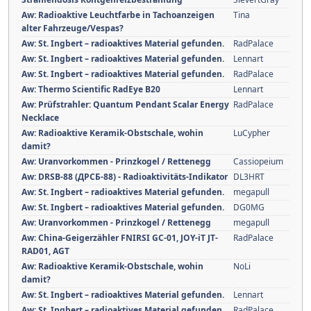
Aw: Radioaktive Leuchtfarbe in Tachoanzeigen
Tina
alter Fahrzeuge/Vespas?
Aw: St. Ingbert – radioaktives Material gefunden.
RadPalace
Aw: St. Ingbert – radioaktives Material gefunden.
Lennart
Aw: St. Ingbert – radioaktives Material gefunden.
RadPalace
Aw: Thermo Scientific RadEye B20
Lennart
Aw: Prüfstrahler: Quantum Pendant Scalar Energy
RadPalace
Necklace
Aw: Radioaktive Keramik-Obstschale, wohin
LuCypher
damit?
Aw: Uranvorkommen - Prinzkogel / Rettenegg
Cassiopeium
Aw: DRSB-88 (ДРСБ-88) - Radioaktivitäts-Indikator
DL3HRT
Aw: St. Ingbert – radioaktives Material gefunden.
megapull
Aw: St. Ingbert – radioaktives Material gefunden.
DG0MG
Aw: Uranvorkommen - Prinzkogel / Rettenegg
megapull
Aw: China-Geigerzähler FNIRSI GC-01, JOY-iT JT-
RadPalace
RAD01, AGT
Aw: Radioaktive Keramik-Obstschale, wohin
NoLi
damit?
Aw: St. Ingbert – radioaktives Material gefunden.
Lennart
Aw: St. Ingbert – radioaktives Material gefunden.
RadPalace