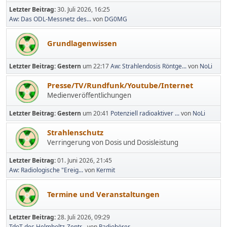
Letzter Beitrag:
30. Juli 2026, 16:25
Aw: Das ODL-Messnetz des...
von
DG0MG
Grundlagenwissen
Letzter Beitrag:
Gestern
um 22:17
Aw: Strahlendosis Röntge...
von
NoLi
Presse/TV/Rundfunk/Youtube/Internet
Medienveröffentlichungen
Letzter Beitrag:
Gestern
um 20:41
Potenziell radioaktiver ...
von
NoLi
Strahlenschutz
Verringerung von Dosis und Dosisleistung
Letzter Beitrag:
01. Juni 2026, 21:45
Aw: Radiologische "Ereig...
von
Kermit
Termine und Veranstaltungen
Letzter Beitrag:
28. Juli 2026, 09:29
TdoT des Helmholtz-Zentr...
von
Radiohörer