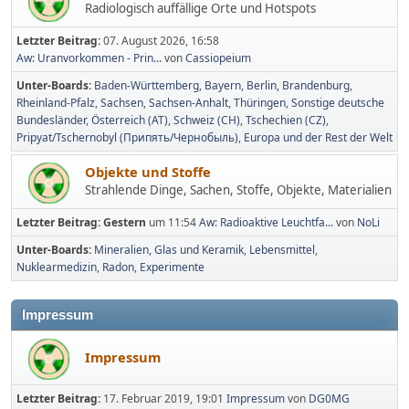
Radiologisch auffällige Orte und Hotspots
Letzter Beitrag:
07. August 2026, 16:58
Aw: Uranvorkommen - Prin...
von
Cassiopeium
Unter-Boards
Baden-Württemberg
Bayern
Berlin, Brandenburg
Rheinland-Pfalz
Sachsen
Sachsen-Anhalt
Thüringen
Sonstige deutsche
Bundesländer
Österreich (AT)
Schweiz (CH)
Tschechien (CZ)
Pripyat/Tschernobyl (Припять/Чернобыль)
Europa und der Rest der Welt
Objekte und Stoffe
Strahlende Dinge, Sachen, Stoffe, Objekte, Materialien
Letzter Beitrag:
Gestern
um 11:54
Aw: Radioaktive Leuchtfa...
von
NoLi
Unter-Boards
Mineralien, Glas und Keramik
Lebensmittel
Nuklearmedizin
Radon
Experimente
Impressum
Impressum
Letzter Beitrag:
17. Februar 2019, 19:01
Impressum
von
DG0MG