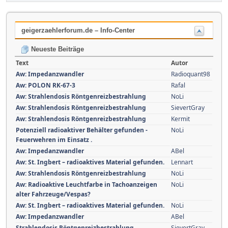
geigerzaehlerforum.de – Info-Center
Neueste Beiträge
Text
Autor
Aw: Impedanzwandler
Radioquant98
Aw: POLON RK-67-3
Rafal
Aw: Strahlendosis Röntgenreizbestrahlung
NoLi
Aw: Strahlendosis Röntgenreizbestrahlung
SievertGray
Aw: Strahlendosis Röntgenreizbestrahlung
Kermit
Potenziell radioaktiver Behälter gefunden -
NoLi
Feuerwehren im Einsatz .
Aw: Impedanzwandler
ABel
Aw: St. Ingbert – radioaktives Material gefunden.
Lennart
Aw: Strahlendosis Röntgenreizbestrahlung
NoLi
Aw: Radioaktive Leuchtfarbe in Tachoanzeigen
NoLi
alter Fahrzeuge/Vespas?
Aw: St. Ingbert – radioaktives Material gefunden.
NoLi
Aw: Impedanzwandler
ABel
Strahlendosis Röntgenreizbestrahlung
SievertGray