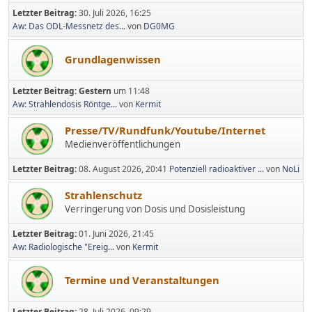
Letzter Beitrag:
30. Juli 2026, 16:25
Aw: Das ODL-Messnetz des...
von
DG0MG
Grundlagenwissen
Letzter Beitrag:
Gestern
um 11:48
Aw: Strahlendosis Röntge...
von
Kermit
Presse/TV/Rundfunk/Youtube/Internet
Medienveröffentlichungen
Letzter Beitrag:
08. August 2026, 20:41
Potenziell radioaktiver ...
von
NoLi
Strahlenschutz
Verringerung von Dosis und Dosisleistung
Letzter Beitrag:
01. Juni 2026, 21:45
Aw: Radiologische "Ereig...
von
Kermit
Termine und Veranstaltungen
Letzter Beitrag:
28. Juli 2026, 09:29