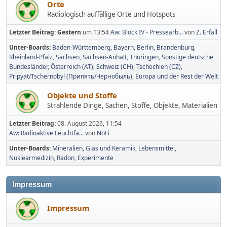
Orte
Radiologisch auffällige Orte und Hotspots
Letzter Beitrag:
Gestern
um 13:54
Aw: Block IV - Pressearb...
von
Z. Erfall
Unter-Boards
Baden-Württemberg
Bayern
Berlin, Brandenburg
Rheinland-Pfalz
Sachsen
Sachsen-Anhalt
Thüringen
Sonstige deutsche
Bundesländer
Österreich (AT)
Schweiz (CH)
Tschechien (CZ)
Pripyat/Tschernobyl (Припять/Чернобыль)
Europa und der Rest der Welt
Objekte und Stoffe
Strahlende Dinge, Sachen, Stoffe, Objekte, Materialien
Letzter Beitrag:
08. August 2026, 11:54
Aw: Radioaktive Leuchtfa...
von
NoLi
Unter-Boards
Mineralien, Glas und Keramik
Lebensmittel
Nuklearmedizin
Radon
Experimente
Impressum
Impressum