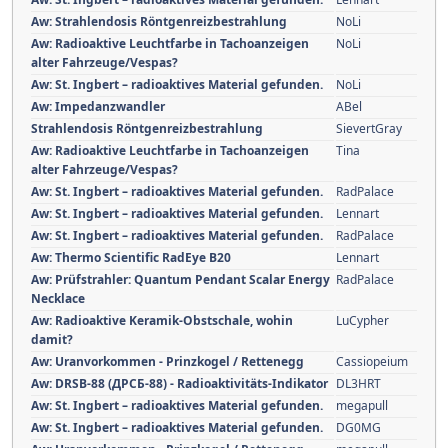
Aw: Strahlendosis Röntgenreizbestrahlung
NoLi
Aw: Radioaktive Leuchtfarbe in Tachoanzeigen
NoLi
alter Fahrzeuge/Vespas?
Aw: St. Ingbert – radioaktives Material gefunden.
NoLi
Aw: Impedanzwandler
ABel
Strahlendosis Röntgenreizbestrahlung
SievertGray
Aw: Radioaktive Leuchtfarbe in Tachoanzeigen
Tina
alter Fahrzeuge/Vespas?
Aw: St. Ingbert – radioaktives Material gefunden.
RadPalace
Aw: St. Ingbert – radioaktives Material gefunden.
Lennart
Aw: St. Ingbert – radioaktives Material gefunden.
RadPalace
Aw: Thermo Scientific RadEye B20
Lennart
Aw: Prüfstrahler: Quantum Pendant Scalar Energy
RadPalace
Necklace
Aw: Radioaktive Keramik-Obstschale, wohin
LuCypher
damit?
Aw: Uranvorkommen - Prinzkogel / Rettenegg
Cassiopeium
Aw: DRSB-88 (ДРСБ-88) - Radioaktivitäts-Indikator
DL3HRT
Aw: St. Ingbert – radioaktives Material gefunden.
megapull
Aw: St. Ingbert – radioaktives Material gefunden.
DG0MG