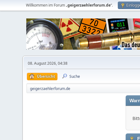
Willkommen im Forum „
geigerzaehlerforum.de
“.
Einlogg
08. August 2026, 04:38
Übersicht
Suche
geigerzaehlerforum.de
Warn
Bitt
E