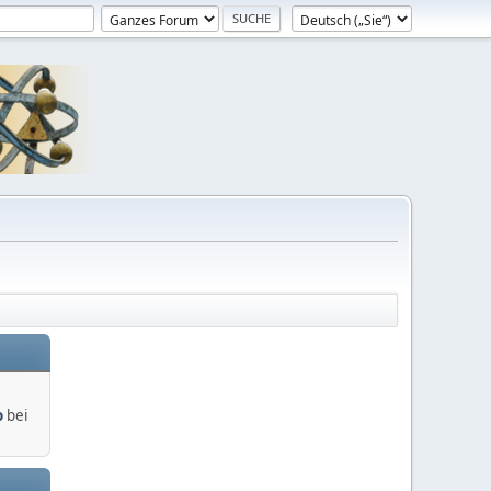
o
bei