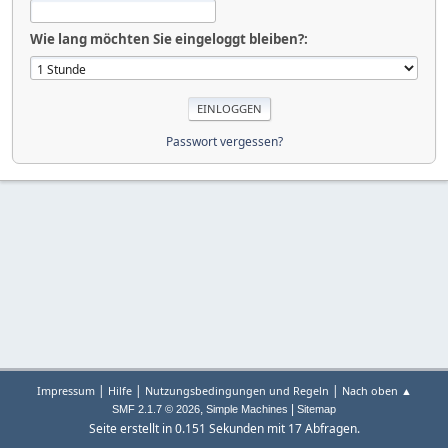
Wie lang möchten Sie eingeloggt bleiben?:
Passwort vergessen?
|
|
|
Impressum
Hilfe
Nutzungsbedingungen und Regeln
Nach oben ▲
,
|
SMF 2.1.7 © 2026
Simple Machines
Sitemap
Seite erstellt in 0.151 Sekunden mit 17 Abfragen.