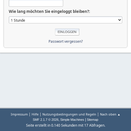
Wie lang möchten Sie eingeloggt bleiben?:
Passwort vergessen?
|
|
|
Impressum
Hilfe
Nutzungsbedingungen und Regeln
Nach oben ▲
,
|
SMF 2.1.7 © 2026
Simple Machines
Sitemap
Seite erstellt in 0.140 Sekunden mit 17 Abfragen.