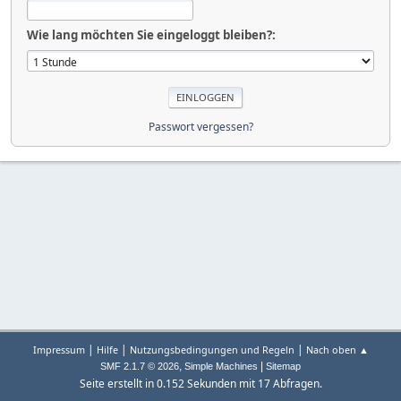
Wie lang möchten Sie eingeloggt bleiben?:
Passwort vergessen?
|
|
|
Impressum
Hilfe
Nutzungsbedingungen und Regeln
Nach oben ▲
,
|
SMF 2.1.7 © 2026
Simple Machines
Sitemap
Seite erstellt in 0.152 Sekunden mit 17 Abfragen.