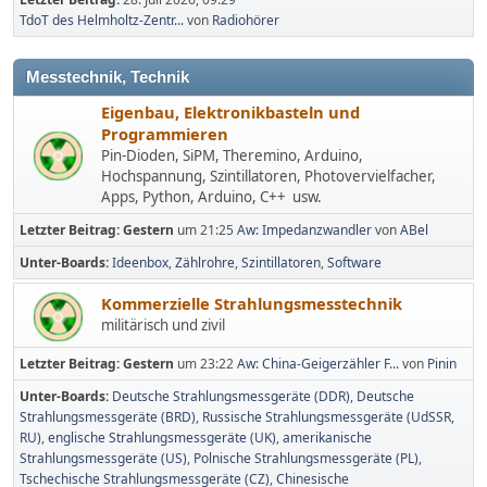
TdoT des Helmholtz-Zentr...
von
Radiohörer
Messtechnik, Technik
Eigenbau, Elektronikbasteln und
Programmieren
Pin-Dioden, SiPM, Theremino, Arduino,
Hochspannung, Szintillatoren, Photovervielfacher,
Apps, Python, Arduino, C++ usw.
Letzter Beitrag:
Gestern
um 21:25
Aw: Impedanzwandler
von
ABel
Unter-Boards
Ideenbox
Zählrohre
Szintillatoren
Software
Kommerzielle Strahlungsmesstechnik
militärisch und zivil
Letzter Beitrag:
Gestern
um 23:22
Aw: China-Geigerzähler F...
von
Pinin
Unter-Boards
Deutsche Strahlungsmessgeräte (DDR)
Deutsche
Strahlungsmessgeräte (BRD)
Russische Strahlungsmessgeräte (UdSSR,
RU)
englische Strahlungsmessgeräte (UK)
amerikanische
Strahlungsmessgeräte (US)
Polnische Strahlungsmessgeräte (PL)
Tschechische Strahlungsmessgeräte (CZ)
Chinesische