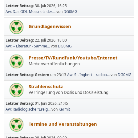
Letzter Beitrag:
30. Juli 2026, 16:25
Aw: Das ODL-Messnetz des...
von
DG0MG
Grundlagenwissen
Letzter Beitrag:
22. Juli 2026, 18:00
Aw: -- Literatur - Samme...
von
DG0MG
Presse/TV/Rundfunk/Youtube/Internet
Medienveröffentlichungen
Letzter Beitrag:
Gestern
um 23:13
Aw: St. Ingbert – radioa...
von
DG0MG
Strahlenschutz
Verringerung von Dosis und Dosisleistung
Letzter Beitrag:
01. Juni 2026, 21:45
Aw: Radiologische "Ereig...
von
Kermit
Termine und Veranstaltungen
Letzter Beitrag:
28. Juli 2026, 09:29