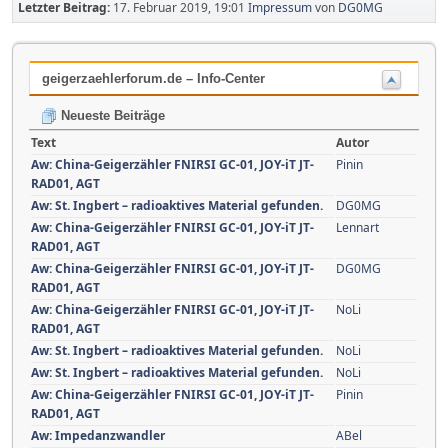
Letzter Beitrag:
17. Februar 2019, 19:01
Impressum
von
DG0MG
geigerzaehlerforum.de – Info-Center
Neueste Beiträge
Text
Autor
Aw: China-Geigerzähler FNIRSI GC-01, JOY-iT JT-
Pinin
RAD01, AGT
Aw: St. Ingbert – radioaktives Material gefunden.
DG0MG
Aw: China-Geigerzähler FNIRSI GC-01, JOY-iT JT-
Lennart
RAD01, AGT
Aw: China-Geigerzähler FNIRSI GC-01, JOY-iT JT-
DG0MG
RAD01, AGT
Aw: China-Geigerzähler FNIRSI GC-01, JOY-iT JT-
NoLi
RAD01, AGT
Aw: St. Ingbert – radioaktives Material gefunden.
NoLi
Aw: St. Ingbert – radioaktives Material gefunden.
NoLi
Aw: China-Geigerzähler FNIRSI GC-01, JOY-iT JT-
Pinin
RAD01, AGT
Aw: Impedanzwandler
ABel