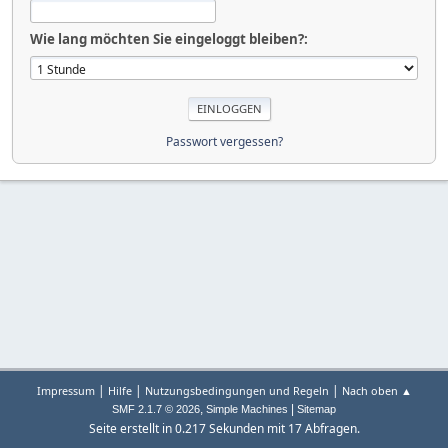
Wie lang möchten Sie eingeloggt bleiben?:
Passwort vergessen?
|
|
|
Impressum
Hilfe
Nutzungsbedingungen und Regeln
Nach oben ▲
,
|
SMF 2.1.7 © 2026
Simple Machines
Sitemap
Seite erstellt in 0.217 Sekunden mit 17 Abfragen.