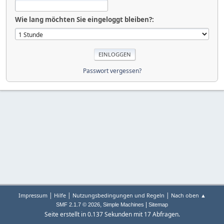
Wie lang möchten Sie eingeloggt bleiben?:
Passwort vergessen?
|
|
|
Impressum
Hilfe
Nutzungsbedingungen und Regeln
Nach oben ▲
,
|
SMF 2.1.7 © 2026
Simple Machines
Sitemap
Seite erstellt in 0.137 Sekunden mit 17 Abfragen.