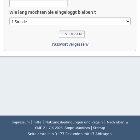
Wie lang möchten Sie eingeloggt bleiben?:
Passwort vergessen?
|
|
|
Impressum
Hilfe
Nutzungsbedingungen und Regeln
Nach oben ▲
,
|
SMF 2.1.7 © 2026
Simple Machines
Sitemap
Seite erstellt in 0.177 Sekunden mit 17 Abfragen.