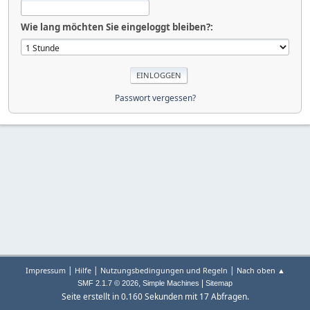
Wie lang möchten Sie eingeloggt bleiben?:
Passwort vergessen?
|
|
|
Impressum
Hilfe
Nutzungsbedingungen und Regeln
Nach oben ▲
,
|
SMF 2.1.7 © 2026
Simple Machines
Sitemap
Seite erstellt in 0.160 Sekunden mit 17 Abfragen.