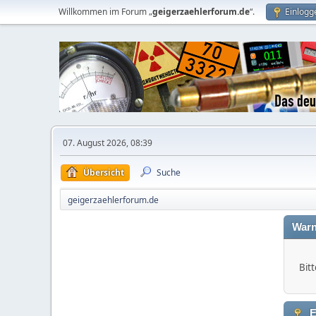
Willkommen im Forum „
geigerzaehlerforum.de
“.
Einlogg
07. August 2026, 08:39
Übersicht
Suche
geigerzaehlerforum.de
Warn
Bitt
E