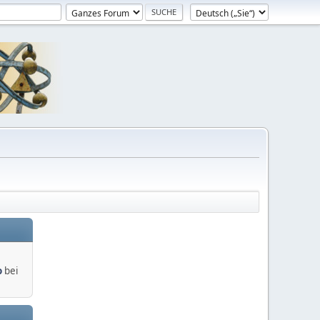
o
bei