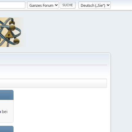
o
bei