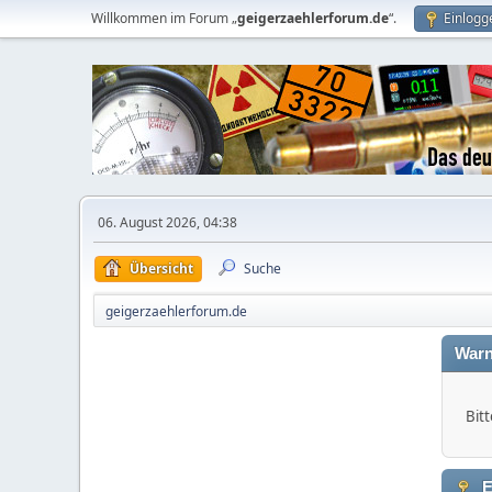
Willkommen im Forum „
geigerzaehlerforum.de
“.
Einlogg
06. August 2026, 04:38
Übersicht
Suche
geigerzaehlerforum.de
Warn
Bitt
E