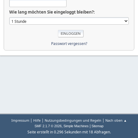
Wie lang möchten Sie eingeloggt bleiben?:
Passwort vergessen?
|
|
|
Impressum
Hilfe
Nutzungsbedingungen und Regeln
Nach oben ▲
,
|
SMF 2.1.7 © 2026
Simple Machines
Sitemap
Seite erstellt in 0.296 Sekunden mit 18 Abfragen.