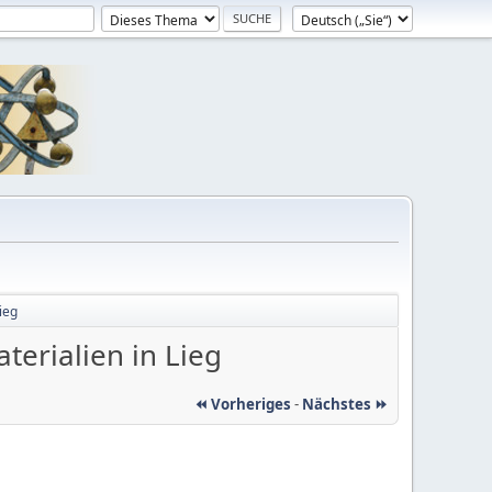
ieg
terialien in Lieg
⏪ Vorheriges
-
Nächstes ⏩