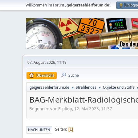
Willkommen im Forum „
geigerzaehlerforum.de
“.
Einlogg
07. August 2026, 11:18
Übersicht
Suche
geigerzaehlerforum.de
Strahlendes
Objekte und Stoffe
►
►
BAG-Merkblatt-Radiologische 
Begonnen von Flipflop, 12. Mai 2023, 11:37
Seiten
1
NACH UNTEN