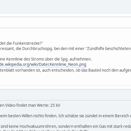
det die Funkenstrecke?"
eressant, die Durchbruchsspg. bei den mit einer "Zündhilfe beschichteten E
ine Kennlinie des Stroms über die Spg. aufnehmen.
/de.wikipedia.org/wiki/Datei:Kennlinie_Neon.png
atenblatt vorhanden ist, auch entscheiden, ob das Bauteil noch den aufge
ten Video findet man Werte: 25 kV
im besten Willen nichts finden. Ich schätze sie zündet in einem Bereich v
sind keine Hochvakuumröhren, sondern enthalten ein Gas mit stark red