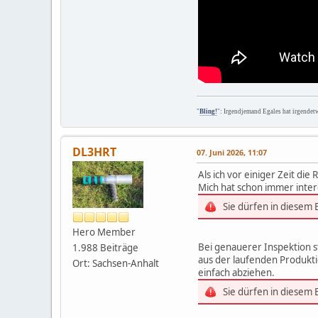
"
Bling!
": Irgendjemand Egales hat irgendet
DL3HRT
07. Juni 2026, 11:07
Als ich vor einiger Zeit d
Mich hat schon immer intere
Sie dürfen in diesem
Hero Member
Bei genauerer Inspektion s
1.988 Beiträge
aus der laufenden Produkti
Ort: Sachsen-Anhalt
einfach abziehen.
Sie dürfen in diesem