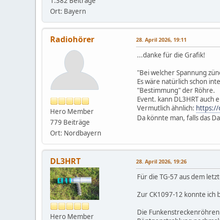
1.382 Beiträge
Ort: Bayern
Radiohörer
28. April 2026, 19:11
...danke für die Grafik!
"Bei welcher Spannung zün
Es wäre natürlich schon int
"Bestimmung" der Röhre.
Event. kann DL3HRT auch e
Vermutlich ähnlich:
https:/
Hero Member
Da könnte man, falls das D
779 Beiträge
Ort: Nordbayern
DL3HRT
28. April 2026, 19:26
Für die TG-57 aus dem letz
Zur CK1097-12 konnte ich be
Die Funkenstreckenröhren 
Hero Member