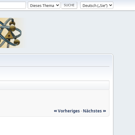
⏪ Vorheriges
-
Nächstes ⏩