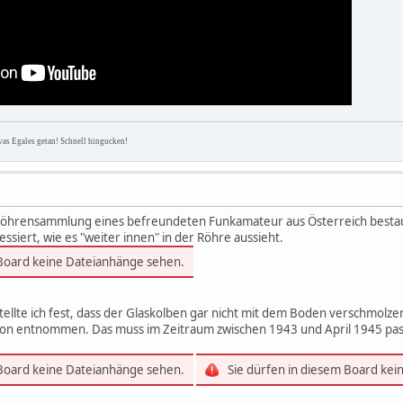
was Egales getan! Schnell hingucken!
ie Röhrensammlung eines befreundeten Funkamateur aus Österreich bestau
ssiert, wie es "weiter innen" in der Röhre aussieht.
 Board keine Dateianhänge sehen.
tellte ich fest, dass der Glaskolben gar nicht mit dem Boden verschmolz
on entnommen. Das muss im Zeitraum zwischen 1943 und April 1945 passie
 Board keine Dateianhänge sehen.
Sie dürfen in diesem Board ke