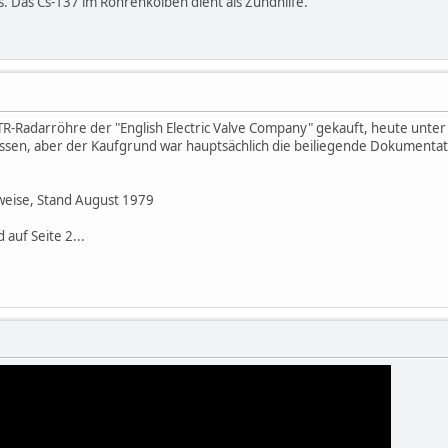
 Das Cs-137 im Röhrenkolben dient als Zündhilfe.
ATR-Radarröhre der "English Electric Valve Company" gekauft, heute un
essen, aber der Kaufgrund war hauptsächlich die beiliegende Dokumentatio
nweise, Stand August 1979
d auf Seite 2...