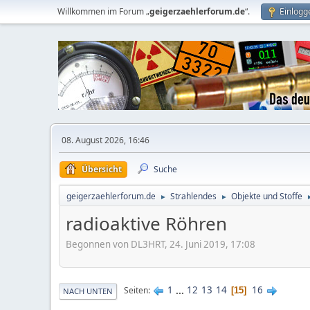
Willkommen im Forum „
geigerzaehlerforum.de
“.
Einlogg
08. August 2026, 16:46
Übersicht
Suche
geigerzaehlerforum.de
Strahlendes
Objekte und Stoffe
►
►
radioaktive Röhren
Begonnen von DL3HRT, 24. Juni 2019, 17:08
1
...
12
13
14
16
Seiten
15
NACH UNTEN