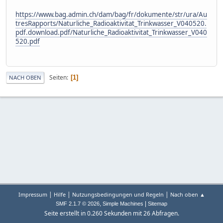
https://www.bag.admin.ch/dam/bag/fr/dokumente/str/ura/Au
tresRapports/Naturliche_Radioaktivitat_Trinkwasser_V040520.
pdf.download.pdf/Naturliche_Radioaktivitat_Trinkwasser_V040
520.pdf
Seiten
1
NACH OBEN
|
|
|
Impressum
Hilfe
Nutzungsbedingungen und Regeln
Nach oben ▲
,
|
SMF 2.1.7 © 2026
Simple Machines
Sitemap
Seite erstellt in 0.260 Sekunden mit 26 Abfragen.