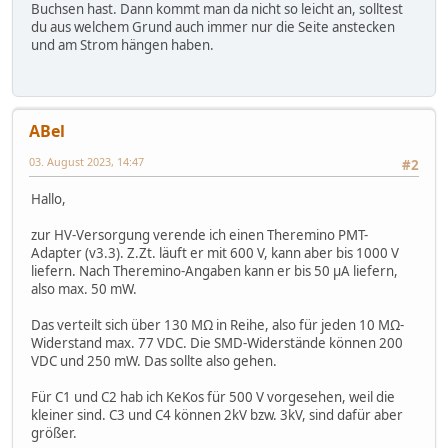
Buchsen hast. Dann kommt man da nicht so leicht an, solltest
du aus welchem Grund auch immer nur die Seite anstecken
und am Strom hängen haben.
ABel
03. August 2023, 14:47
#2
Hallo,
zur HV-Versorgung verende ich einen Theremino PMT-
Adapter (v3.3). Z.Zt. läuft er mit 600 V, kann aber bis 1000 V
liefern. Nach Theremino-Angaben kann er bis 50 μA liefern,
also max. 50 mW.
Das verteilt sich über 130 MΩ in Reihe, also für jeden 10 MΩ-
Widerstand max. 77 VDC. Die SMD-Widerstände können 200
VDC und 250 mW. Das sollte also gehen.
Für C1 und C2 hab ich KeKos für 500 V vorgesehen, weil die
kleiner sind. C3 und C4 können 2kV bzw. 3kV, sind dafür aber
größer.