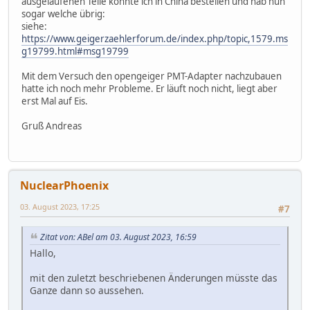
ausgelaufenen Teile konnte ich in China bestellen und hab nun
sogar welche übrig:
siehe:
https://www.geigerzaehlerforum.de/index.php/topic,1579.ms
g19799.html#msg19799
Mit dem Versuch den opengeiger PMT-Adapter nachzubauen
hatte ich noch mehr Probleme. Er läuft noch nicht, liegt aber
erst Mal auf Eis.
Gruß Andreas
NuclearPhoenix
03. August 2023, 17:25
#7
Zitat von: ABel am 03. August 2023, 16:59
Hallo,
mit den zuletzt beschriebenen Änderungen müsste das
Ganze dann so aussehen.