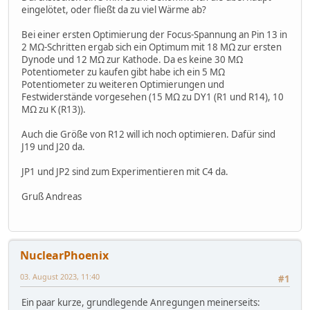
eingelötet, oder fließt da zu viel Wärme ab?
Bei einer ersten Optimierung der Focus-Spannung an Pin 13 in
2 MΩ-Schritten ergab sich ein Optimum mit 18 MΩ zur ersten
Dynode und 12 MΩ zur Kathode. Da es keine 30 MΩ
Potentiometer zu kaufen gibt habe ich ein 5 MΩ
Potentiometer zu weiteren Optimierungen und
Festwiderstände vorgesehen (15 MΩ zu DY1 (R1 und R14), 10
MΩ zu K (R13)).
Auch die Größe von R12 will ich noch optimieren. Dafür sind
J19 und J20 da.
JP1 und JP2 sind zum Experimentieren mit C4 da.
Gruß Andreas
NuclearPhoenix
03. August 2023, 11:40
#1
Ein paar kurze, grundlegende Anregungen meinerseits: