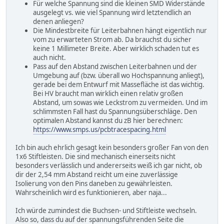
Für welche Spannung sind die kleinen SMD Widerstände
ausgelegt vs. wie viel Spannung wird letztendlich an
denen anliegen?
Die Mindestbreite für Leiterbahnen hängt eigentlich nur
vom zu erwarteten Strom ab. Da brauchst du sicher
keine 1 Millimeter Breite. Aber wirklich schaden tut es
auch nicht.
Pass auf den Abstand zwischen Leiterbahnen und der
Umgebung auf (bzw. überall wo Hochspannung anliegt),
gerade bei dem Entwurf mit Massefläche ist das wichtig.
Bei HV braucht man wirklich einen relativ großen
Abstand, um sowas wie Leckstrom zu vermeiden. Und im
schlimmsten Fall hast du Spannungsüberschläge. Den
optimalen Abstand kannst du zB hier berechnen:
https://www.smps.us/pcbtracespacing.html
Ich bin auch ehrlich gesagt kein besonders großer Fan von den
1x6 Stiftleisten. Die sind mechanisch einerseits nicht
besonders verlässlich und andererseits weiß ich gar nicht, ob
dir der 2,54 mm Abstand reicht um eine zuverlässige
Isolierung von den Pins daneben zu gewährleisten.
Wahrscheinlich wird es funktionieren, aber naja...
Ich würde zumindest die Buchsen- und Stiftleiste wechseln.
Also so, dass du auf der spannungsführenden Seite die