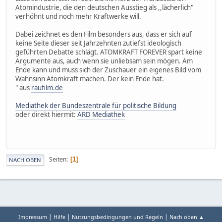
Atomindustrie, die den deutschen Ausstieg als ,,lächerlich"
verhöhnt und noch mehr Kraftwerke will.
Dabei zeichnet es den Film besonders aus, dass er sich auf
keine Seite dieser seit Jahrzehnten zutiefst ideologisch
geführten Debatte schlägt. ATOMKRAFT FOREVER spart keine
Argumente aus, auch wenn sie unliebsam sein mögen. Am
Ende kann und muss sich der Zuschauer ein eigenes Bild vom
Wahnsinn Atomkraft machen. Der kein Ende hat.
" aus
raufilm.de
Mediathek der Bundeszentrale für politische Bildung
oder direkt hiermit:
ARD Mediathek
Seiten
1
NACH OBEN
|
|
|
Impressum
Hilfe
Nutzungsbedingungen und Regeln
Nach oben ▲