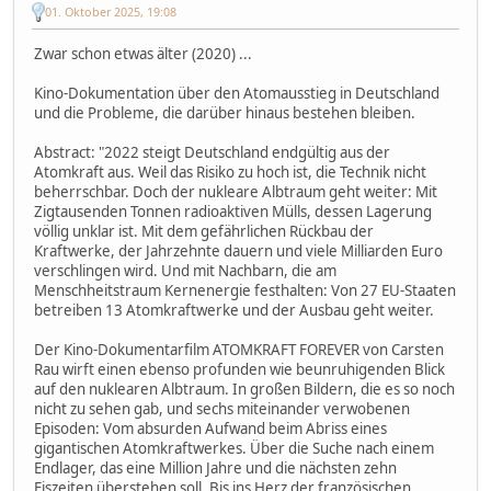
01. Oktober 2025, 19:08
Zwar schon etwas älter (2020) ...
Kino-Dokumentation über den Atomausstieg in Deutschland
und die Probleme, die darüber hinaus bestehen bleiben.
Abstract: "2022 steigt Deutschland endgültig aus der
Atomkraft aus. Weil das Risiko zu hoch ist, die Technik nicht
beherrschbar. Doch der nukleare Albtraum geht weiter: Mit
Zigtausenden Tonnen radioaktiven Mülls, dessen Lagerung
völlig unklar ist. Mit dem gefährlichen Rückbau der
Kraftwerke, der Jahrzehnte dauern und viele Milliarden Euro
verschlingen wird. Und mit Nachbarn, die am
Menschheitstraum Kernenergie festhalten: Von 27 EU-Staaten
betreiben 13 Atomkraftwerke und der Ausbau geht weiter.
Der Kino-Dokumentarfilm ATOMKRAFT FOREVER von Carsten
Rau wirft einen ebenso profunden wie beunruhigenden Blick
auf den nuklearen Albtraum. In großen Bildern, die es so noch
nicht zu sehen gab, und sechs miteinander verwobenen
Episoden: Vom absurden Aufwand beim Abriss eines
gigantischen Atomkraftwerkes. Über die Suche nach einem
Endlager, das eine Million Jahre und die nächsten zehn
Eiszeiten überstehen soll. Bis ins Herz der französischen