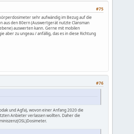
#75
nzkörperdosimeter sehr aufwändig im Bezug auf die
on aus den 80ern (Auswertgerät nutzte Clansman
lebene) auswerten kann. Gerne mit mobilen
e aber zu ungeau / anfällig, das es in diese Richtung
#76
(Kodak und Agfa), wovon einer Anfang 2020 die
etzten Anbieter verlassen wollten. Daher die
miniszenz(OSL)Dosimeter.