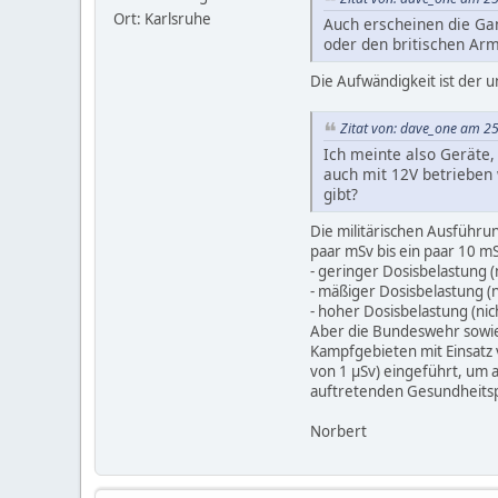
Ort: Karlsruhe
Auch erscheinen die Ga
oder den britischen Ar
Die Aufwändigkeit ist der
Zitat von: dave_one am 2
Ich meinte also Geräte
auch mit 12V betrieben 
gibt?
Die militärischen Ausführu
paar mSv bis ein paar 10 mS
- geringer Dosisbelastung (
- mäßiger Dosisbelastung (
- hoher Dosisbelastung (ni
Aber die Bundeswehr sowie
Kampfgebieten mit Einsatz
von 1 µSv) eingeführt, um 
auftretenden Gesundheits
Norbert