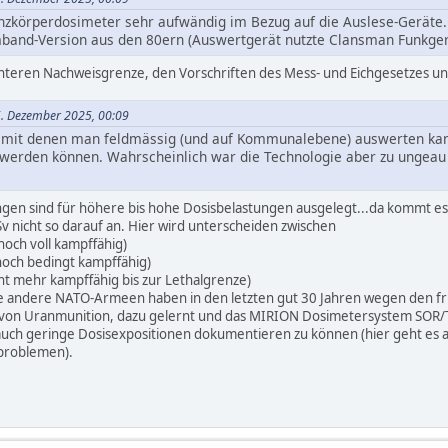
nzkörperdosimeter sehr aufwändig im Bezug auf die Auslese-Geräte.
mband-Version aus den 80ern (Auswertgerät nutzte Clansman Funkgerä
 unteren Nachweisgrenze, den Vorschriften des Mess- und Eichgesetzes 
5. Dezember 2025, 00:09
, mit denen man feldmässig (und auf Kommunalebene) auswerten kann
werden können. Wahrscheinlich war die Technologie aber zu ungeau / 
ngen sind für höhere bis hohe Dosisbelastungen ausgelegt...da kommt es
v nicht so darauf an. Hier wird unterscheiden zwischen
noch voll kampffähig)
noch bedingt kampffähig)
cht mehr kampffähig bis zur Lethalgrenze)
 andere NATO-Armeen haben in den letzten gut 30 Jahren wegen den fri
 von Uranmunition, dazu gelernt und das MIRION Dosimetersystem SOR/T 
auch geringe Dosisexpositionen dokumentieren zu können (hier geht es 
problemen).