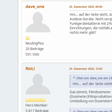
dave_one
25. Dezember 2025, 00:09
Hm... auf der Seite steht,
Auslese-Geräte. Nicht ver
Funkgerätebatterie mit 24
Einrichtungen, die notfalls
nichts mehr gibt?
NeulingPlus
20 Beiträge
Ort: Oslo
NoLi
25. Dezember 2025, 12:03
Zitat von: dave_one am 2
Hm... auf der Seite steh
Das stimmt, Filmdosimeter 
(Dosimeter)Filmproduktion e
Umstellung von Dosimeterf
Hero Member
5.817 Beiträge
Zitat von: dave_one am 2