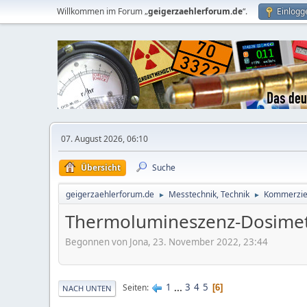
Willkommen im Forum „
geigerzaehlerforum.de
“.
Einlogg
07. August 2026, 06:10
Übersicht
Suche
geigerzaehlerforum.de
Messtechnik, Technik
Kommerziel
►
►
Thermolumineszenz-Dosimete
Begonnen von Jona, 23. November 2022, 23:44
1
...
3
4
5
Seiten
6
NACH UNTEN