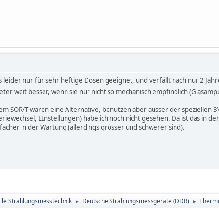
t es leider nur für sehr heftige Dosen geeignet, und verfällt nach nur 2 Jah
r weit besser, wenn sie nur nicht so mechanisch empfindlich (Glasampu
 SOR/T wären eine Alternative, benutzen aber ausser der speziellen 3V
riewechsel, EInstellungen) habe ich noch nicht gesehen. Da ist das in d
facher in der Wartung (allerdings grösser und schwerer sind).
le Strahlungsmesstechnik
Deutsche Strahlungsmessgeräte (DDR)
Thermo
►
►