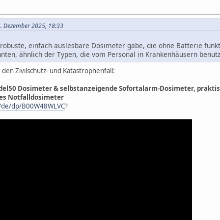
4. Dezember 2025, 18:33
robuste, einfach auslesbare Dosimeter gäbe, die ohne Batterie funk
ten, ähnlich der Typen, die vom Personal in Krankenhäusern benut
 den Zivilschutz- und Katastrophenfall:
l50 Dosimeter & selbstanzeigende Sofortalarm-Dosimeter, praktisc
es Notfalldosimeter
-/de/dp/B00W48WLVC
?