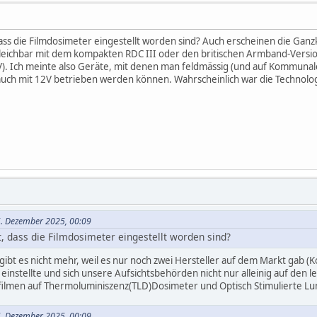
 dass die Filmdosimeter eingestellt worden sind? Auch erscheinen die Ga
gleichbar mit dem kompakten RDC III oder den britischen Armband-Versi
V). Ich meinte also Geräte, mit denen man feldmässig (und auf Kommuna
 auch mit 12V betrieben werden können. Wahrscheinlich war die Technologi
5. Dezember 2025, 00:09
t, dass die Filmdosimeter eingestellt worden sind?
gibt es nicht mehr, weil es nur noch zwei Hersteller auf dem Markt gab 
instellte und sich unsere Aufsichtsbehörden nicht nur alleinig auf den l
ilmen auf Thermoluminiszenz(TLD)Dosimeter und Optisch Stimulierte Lu
5. Dezember 2025, 00:09