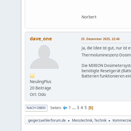
Norbert
dave_one
25. Dezember 2025, 22:46
Ja, die Idee ist gut, nur is
Thermolumineszenz-Dosimete
Die MIRION Dosimetersystem
benötigte Resetgerät (Batte
Batterien funktionieren ein
NeulingPlus
20 Beiträge
Ort: Oslo
1
...
3
4
5
Seiten
6
NACH OBEN
geigerzaehlerforum.de
Messtechnik, Technik
Kommerziel
►
►