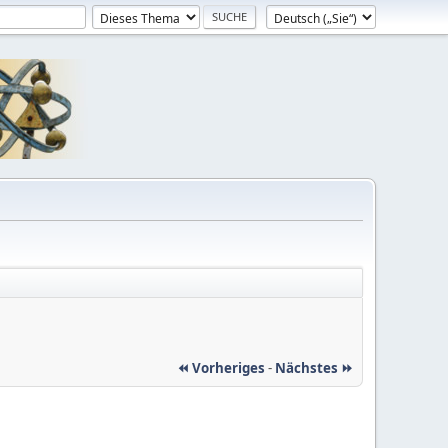
⏪ Vorheriges
-
Nächstes ⏩