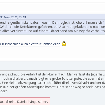
19. März 2026, 23:01
igend, eigentlich skandalös!, was in De möglich ist, obwohl man sich
LKW durch die Detektoren gefahren, bei Alarm abgeladen und nach de
d alles vereinzelt und auf einem Förderband am Messgerät vorbei tra
s in Tschechien auch nicht zu funktionieren
al angeschaut. Die Anfahrt ist denkbar einfach. Man verlässt die Jägerhä
r noch asphaltiert, danach folgt eine grobe Schotterpiste, die aber mit e
n. Eine kleine Abzweigung nach rechts führt direkt zum Schacht und der 
n zu einer großen Abzweigung kommt. Dort ist der Weg so breit, dass da
ndern.
 Board keine Dateianhänge sehen.