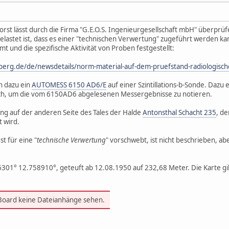
orst lässt durch die Firma "G.E.O.S. Ingenieurgesellschaft mbH" überprü
lastet ist, dass es einer "technischen Verwertung" zugeführt werden kan
t und die spezifische Aktivität von Proben festgestellt:
berg.de/de/newsdetails/norm-material-auf-dem-pruefstand-radiologisch
n dazu ein
AUTOMESS 6150 AD6/E
auf einer Szintillations-b-Sonde. Dazu
ch, um die vom 6150AD6 abgelesenen Messergebnisse zu notieren.
g auf der anderen Seite des Tales der Halde
Antonsthal Schacht 235
, de
 wird.
t für eine "
technische Verwertung
" vorschwebt, ist nicht beschrieben, 
301° 12.758910°, geteuft ab 12.08.1950 auf 232,68 Meter. Die Karte gib
 Board keine Dateianhänge sehen.