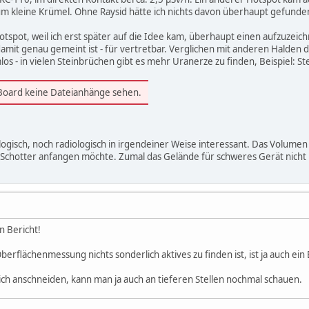
 um kleine Krümel. Ohne Raysid hätte ich nichts davon überhaupt gefunde
otspot, weil ich erst später auf die Idee kam, überhaupt einen aufzuzei
damit genau gemeint ist - für vertretbar. Verglichen mit anderen Halden 
s - in vielen Steinbrüchen gibt es mehr Uranerze zu finden, Beispiel: St
 Board keine Dateianhänge sehen.
ogisch, noch radiologisch in irgendeiner Weise interessant. Das Volumen i
chotter anfangen möchte. Zumal das Gelände für schweres Gerät nicht b
n Bericht!
erflächenmessung nichts sonderlich aktives zu finden ist, ist ja auch ein
ich anschneiden, kann man ja auch an tieferen Stellen nochmal schauen.