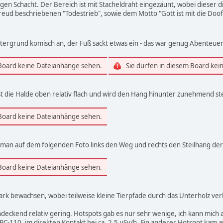
gen Schacht. Der Bereich ist mit Stacheldraht eingezäunt, wobei diese
eud beschriebenen "Todestrieb", sowie dem Motto "Gott ist mit die Doofe
Untergrund komisch an, der Fuß sackt etwas ein - das war genug Abenteuer
 Board keine Dateianhänge sehen.
Sie dürfen in diesem Board ke
 die Halde oben relativ flach und wird den Hang hinunter zunehmend stei
 Board keine Dateianhänge sehen.
 man auf dem folgenden Foto links den Weg und rechts den Steilhang der 
 Board keine Dateianhänge sehen.
tark bewachsen, wobei teilweise kleine Tierpfade durch das Unterholz ver
hendeckend relativ gering. Hotspots gab es nur sehr wenige, ich kann mic
C-110, im direkten Kontakt bei ca. 2,5 µSv/h. Ein anderer Hotspot kam au