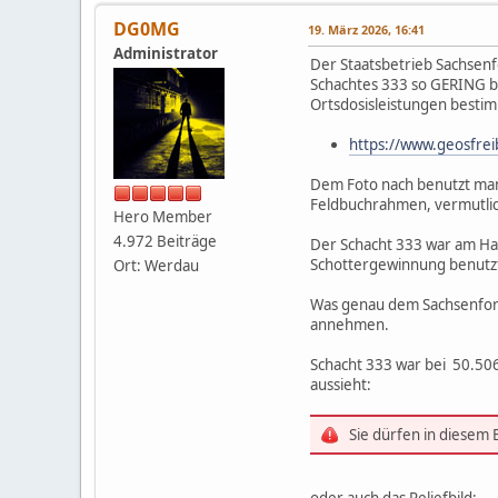
DG0MG
19. März 2026, 16:41
Administrator
Der Staatsbetrieb Sachsenf
Schachtes 333 so GERING be
Ortsdosisleistungen bestimm
https://www.geosfrei
Dem Foto nach benutzt ma
Feldbuchrahmen, vermutli
Hero Member
4.972 Beiträge
Der Schacht 333 war am Han
Schottergewinnung benutzt
Ort: Werdau
Was genau dem Sachsenfors
annehmen.
Schacht 333 war bei 50.506
aussieht:
Sie dürfen in diesem
oder auch das Reliefbild: