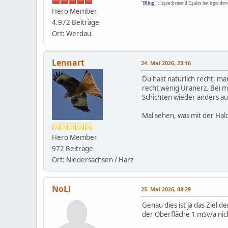
"
Bling!
": Irgendjemand Egales hat irgendet
Hero Member
4.972 Beiträge
Ort: Werdau
Lennart
24. Mai 2026, 23:16
Du hast natürlich recht, 
recht wenig Uranerz. Bei me
Schichten wieder anders au
Mal sehen, was mit der Hald
Hero Member
972 Beiträge
Ort: Niedersachsen / Harz
NoLi
25. Mai 2026, 08:29
Genau dies ist ja das Ziel 
der Oberfläche 1 mSv/a nic