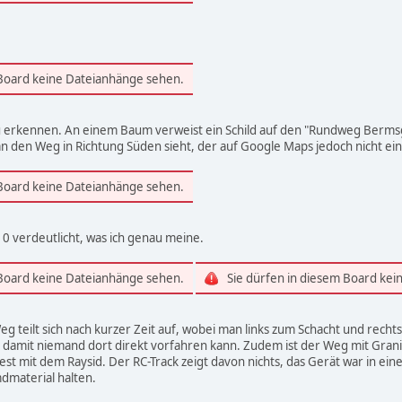
 Board keine Dateianhänge sehen.
zu erkennen. An einem Baum verweist ein Schild auf den "Rundweg Bermsg
n den Weg in Richtung Süden sieht, der auf Google Maps jedoch nicht ein
 Board keine Dateianhänge sehen.
0 verdeutlicht, was ich genau meine.
 Board keine Dateianhänge sehen.
Sie dürfen in diesem Board ke
g teilt sich nach kurzer Zeit auf, wobei man links zum Schacht und recht
 damit niemand dort direkt vorfahren kann. Zudem ist der Weg mit Granit
ndest mit dem Raysid. Der RC-Track zeigt davon nichts, das Gerät war in 
mdmaterial halten.