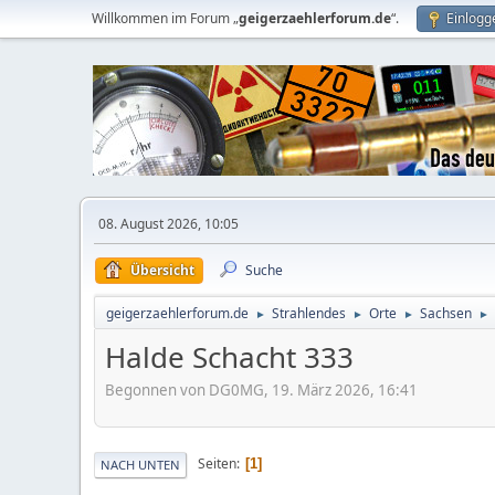
Willkommen im Forum „
geigerzaehlerforum.de
“.
Einlogg
08. August 2026, 10:05
Übersicht
Suche
geigerzaehlerforum.de
Strahlendes
Orte
Sachsen
►
►
►
►
Halde Schacht 333
Begonnen von DG0MG, 19. März 2026, 16:41
Seiten
1
NACH UNTEN