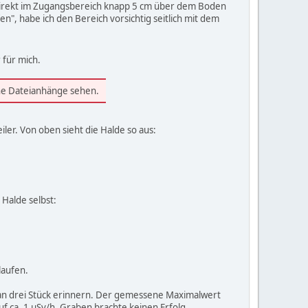
r direkt im Zugangsbereich knapp 5 cm über dem Boden
n", habe ich den Bereich vorsichtig seitlich mit dem
 für mich.
ine Dateianhänge sehen.
ler. Von oben sieht die Halde so aus:
Halde selbst:
laufen.
h an drei Stück erinnern. Der gemessene Maximalwert
f ca. 1 µSv/h. Graben brachte keinen Erfolg,