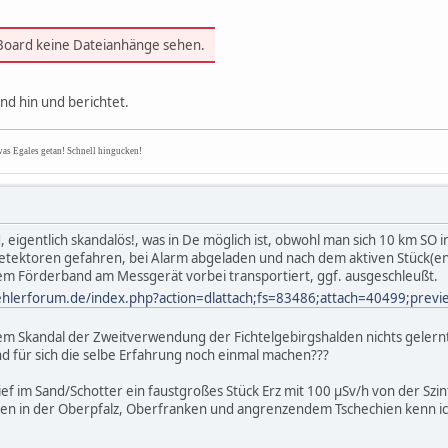
 Board keine Dateianhänge sehen.
and hin und berichtet.
was Egales getan! Schnell hingucken!
d, eigentlich skandalös!, was in De möglich ist, obwohl man sich 10 km SO
etektoren gefahren, bei Alarm abgeladen und nach dem aktiven Stück(en
inem Förderband am Messgerät vorbei transportiert, ggf. ausgeschleußt.
ehlerforum.de/index.php?action=dlattach;fs=83486;attach=40499;prev
m Skandal der Zweitverwendung der Fichtelgebirgshalden nichts geler
 für sich die selbe Erfahrung noch einmal machen???
ief im Sand/Schotter ein faustgroßes Stück Erz mit 100 µSv/h von der Szi
en in der Oberpfalz, Oberfranken und angrenzendem Tschechien kenn ic