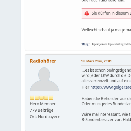
Sie dürfen in diesem
Vielleicht schaut ja mal jem
"
Bling!
": Irgendjemand Egales hat irgendet
Radiohörer
19. März 2026, 23:01
...es ist schon beängstigen
wird jeder LKW durch die D
alles vereinzelt und auf e
Hier
https://www.geigerza
Haben die Behörden aus de
Hero Member
Oder muss jedes Bundesland
779 Beiträge
Wäre mal interessant, wie t
Ort: Nordbayern
B-Sondenbesitzer vor: Hald