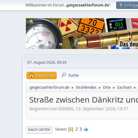
Willkommen im Forum „
geigerzaehlerforum.de
“.
Einlogg
07. August 2026, 09:39
Übersicht
Suche
geigerzaehlerforum.de
Strahlendes
Orte
Sachsen
►
►
►
►
Straße zwischen Dänkritz u
Begonnen von DG0MG, 13. September 2020, 19:57
2
3
Seiten
1
NACH UNTEN