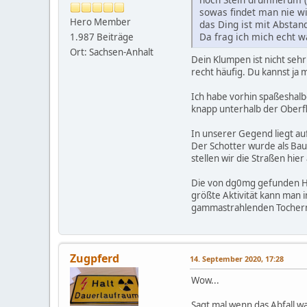
sowas findet man nie w
Hero Member
das Ding ist mit Abstan
Da frag ich mich echt w
1.987 Beiträge
Ort: Sachsen-Anhalt
Dein Klumpen ist nicht sehr
recht häufig. Du kannst ja 
Ich habe vorhin spaßeshalb
knapp unterhalb der Oberfl
In unserer Gegend liegt auf
Der Schotter wurde als Ba
stellen wir die Straßen hie
Die von dg0mg gefunden Ho
größte Aktivität kann man 
gammastrahlenden Tochernu
Zugpferd
14. September 2020, 17:28
Wow...
Sagt mal wenn das Abfall w