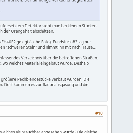
..
i aufgesetztem Detektor sieht man bei kleinen Stücken
ach der Urangehalt abschätzen.
 FH40F2 gelegt (siehe Foto). Fundstück #3 lag nur
nen "schweren Stein" und nimmt ihn mit nach Hause...
 umfassendes Verzeichnis über die betroffenen Straßen.
, wo welches Material eingebaut wurde. Deshalb
in größere Pechblendestücke verbaut wurden. Die
ssen. Dort kommen es zur Radonausgasung und die
#10
r welches als brauchbar angesehen wurde? Die gleiche