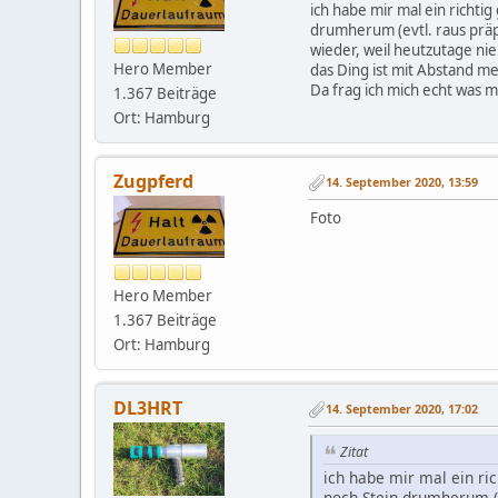
ich habe mir mal ein richti
drumherum (evtl. raus präpa
wieder, weil heutzutage ni
Hero Member
das Ding ist mit Abstand m
Da frag ich mich echt was m
1.367 Beiträge
Ort: Hamburg
Zugpferd
14. September 2020, 13:59
Foto
Hero Member
1.367 Beiträge
Ort: Hamburg
DL3HRT
14. September 2020, 17:02
Zitat
ich habe mir mal ein ri
noch Stein drumherum (e