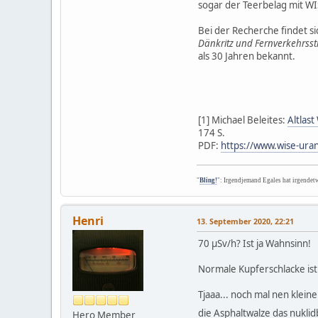
sogar der Teerbelag mit W
Bei der Recherche findet sic
Dänkritz und Fernverkehrsst
als 30 Jahren bekannt.
[1] Michael Beleites:
Altlas
174 S.
PDF:
https://www.wise-ura
"
Bling!
": Irgendjemand Egales hat irgendet
Henri
13. September 2020, 22:21
70 µSv/h? Ist ja Wahnsinn!
Normale Kupferschlacke ist 
Tjaaa... noch mal nen klei
die Asphaltwalze das nukli
Hero Member