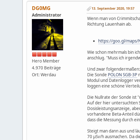
DG0MG
13. September 2020, 19:57
Administrator
Wenn man von Crimmitschau
Richtung Lauenhain ab.
https://goo.gl/maps
Wie schon mehrmals bin ich
anschlug. "Muss ich irgend
Hero Member
4.970 Beiträge
Und zwar folgendermaßen
Ort: Werdau
Die Sonde
POLON SGB-3P
m
Modul und Datenlogger verb
loggen eine schöne Vertei
Die Nullrate der Sonde ist
Auf der hier untersuchten S
Dosisleistungsanzeige, aber
vorhandene Beta-Anteil dürf
dass die Messung durch ei
Steigt man dann aus und läu
70 µSv/h ausmachen. Da die