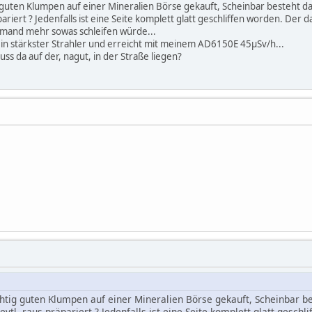
g guten Klumpen auf einer Mineralien Börse gekauft, Scheinbar besteht da
riert ? Jedenfalls ist eine Seite komplett glatt geschliffen worden. Der
emand mehr sowas schleifen würde...
ein stärkster Strahler und erreicht mit meinem AD6150E 45µSv/h...
uss da auf der, nagut, in der Straße liegen?
chtig guten Klumpen auf einer Mineralien Börse gekauft, Scheinbar be
vtl. raus präpariert ? Jedenfalls ist eine Seite komplett glatt gesch