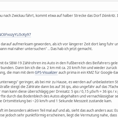
 nach Zwickau fährt, kommt etwa auf halber Strecke das Dorf
Dänkritz
.
/NC6FxozyYLi5cKy97
 darauf aufmerksam geworden, als ich vor längerer Zeit dort lang fuhr un
wann mal näher untersuchen" .. Das hab ich jetzt gemacht.
:
it 6x SBM-19 Zählrohren ins Auto in den Fußbereich des Beifahrers gele
unden. Dann bin ich die ca. 2 km mit ca. 20 km/h hin und wieder zurück
lung, die man mit dem
GPS-Visualizer
auch prima in ein KMZ für Google-Ea
 "unterwegs" geringer, als bei mir zu Hause, es werden auf unbelasteten 
traße steigt die Zählrate dann bis auf 36 ips, also ungefähr auf das 7fach
 man kann diese überschlägig per Dreisatz: 5 ips / 0,15 µSv/h = 36 ips / 
te durch das Bodenblech des Autos abgehalten und vernachlässigbar sein.
ne Ortsmittelung bei ~20 km/h und 1 Sekunde Messzeit zustande kam.
ft im besonders aktiven Teil mal auf und ab, sieht das auch anders aus: Es 
se jedoch sehr punktförmig erscheinen, liegt die Vermutung nahe, dass n