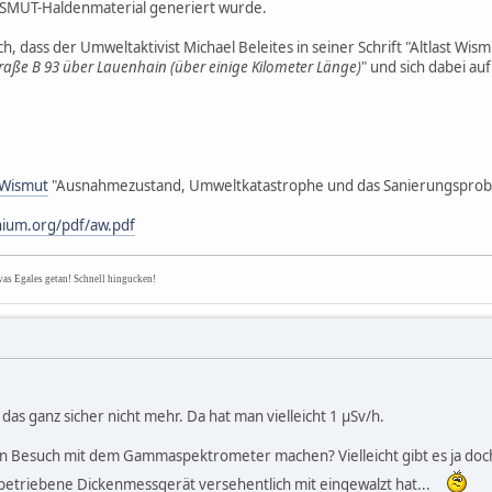
ISMUT-Haldenmaterial generiert wurde.
h, dass der Umweltaktivist Michael Beleites in seiner Schrift "Altlast Wism
raße B 93 über Lauenhain (über einige Kilometer Länge)
" und sich dabei auf
t Wismut
"Ausnahmezustand, Umweltkatastrophe und das Sanierungsprobl
nium.org/pdf/aw.pdf
was Egales getan! Schnell hingucken!
das ganz sicher nicht mehr. Da hat man vielleicht 1 µSv/h.
nen Besuch mit dem Gammaspektrometer machen? Vielleicht gibt es ja doc
dbetriebene Dickenmessgerät versehentlich mit eingewalzt hat...