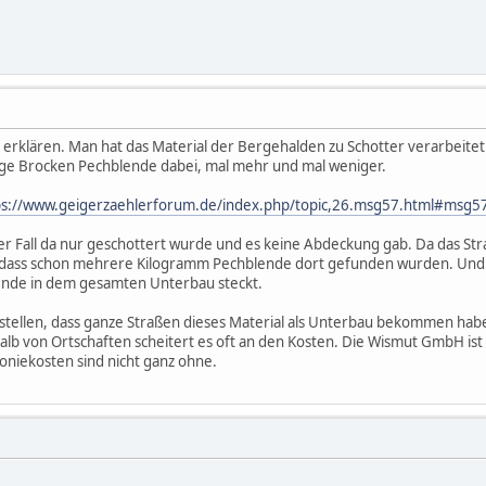
ch erklären. Man hat das Material der Bergehalden zu Schotter verarbeit
ige Brocken Pechblende dabei, mal mehr und mal weniger.
ps://www.geigerzaehlerforum.de/index.php/topic,26.msg57.html#msg5
ser Fall da nur geschottert wurde und es keine Abdeckung gab. Da das St
 dass schon mehrere Kilogramm Pechblende dort gefunden wurden. Und da
lende in dem gesamten Unterbau steckt.
tellen, dass ganze Straßen dieses Material als Unterbau bekommen haben
b von Ortschaften scheitert es oft an den Kosten. Die Wismut GmbH ist f
oniekosten sind nicht ganz ohne.