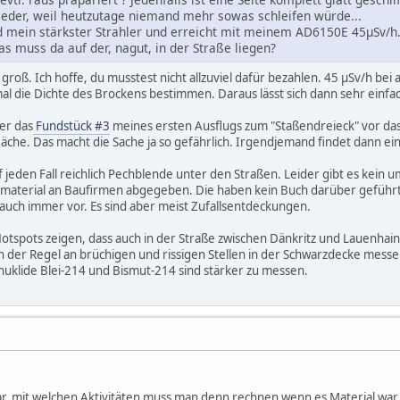
ieder, weil heutzutage niemand mehr sowas schleifen würde...
d mein stärkster Strahler und erreicht mit meinem AD6150E 45µSv/h.
as muss da auf der, nagut, in der Straße liegen?
 groß. Ich hoffe, du musstest nicht allzuviel dafür bezahlen. 45 µSv/h be
mal die Dichte des Brockens bestimmen. Daraus lässt sich dann sehr einf
er das
Fundstück #3
meines ersten Ausflugs zum "Staßendreieck" vor das
äche. Das macht die Sache ja so gefährlich. Irgendjemand findet dann ei
 jeden Fall reichlich Pechblende unter den Straßen. Leider gibt es kein
umaterial an Baufirmen abgegeben. Die haben kein Buch darüber geführt
r auch immer vor. Es sind aber meist Zufallsentdeckungen.
tspots zeigen, dass auch in der Straße zwischen Dänkritz und Lauenha
in der Regel an brüchigen und rissigen Stellen in der Schwarzdecke me
klide Blei-214 und Bismut-214 sind stärker zu messen.
ar, mit welchen Aktivitäten muss man denn rechnen wenn es Material wa