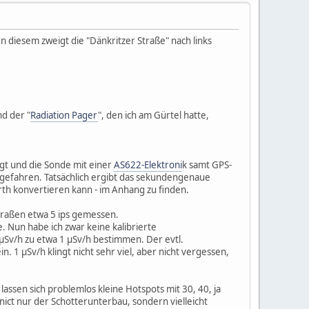
 In diesem zweigt die "Dänkritzer Straße" nach links
d der "
Radiation Pager
", den ich am Gürtel hatte,
gt und die Sonde mit einer
AS622-Elektroni
k samt GPS-
 gefahren. Tatsächlich ergibt das sekundengenaue
rth konvertieren kann - im Anhang zu finden.
Straßen etwa 5 ips gemessen.
e. Nun habe ich zwar keine kalibrierte
x µSv/h zu etwa 1 µSv/h bestimmen. Der evtl.
 1 µSv/h klingt nicht sehr viel, aber nicht vergessen,
lassen sich problemlos kleine Hotspots mit 30, 40, ja
ict nur der Schotterunterbau, sondern vielleicht