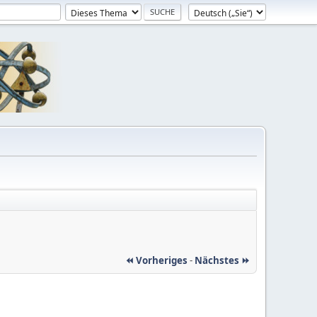
⏪ Vorheriges
-
Nächstes ⏩