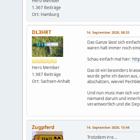
Hero Member
1.367 Beiträge
Ort: Hamburg
DL3HRT
14. September 2020, 08:33
Das Ganze lässt sich einfa
waren halt immer noch ein
Schau einfach mal hier:
htt
Hero Member
Das ist ein besonders kras
1.987 Beiträge
wurde gehe ich davon aus,
Ort: Sachsen-Anhalt
abschätzen, wieviel Pechb
Und nun muss man sich vors
niemand darum und innerhal
verantwortlich und die Dep
Zugpferd
14. September 2020, 13:44
Trotzdem irre...