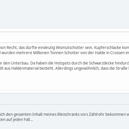
n Recht, das dürfte eindeutig Wismutschotter sein. Kupferschlacke kom
d wurden mehrere Millionen Tonnen Schotter von der Halde in Crossen 
für den Unterbau. Da haben die Hotspots durch die Schwarzdecke hindurch 
plit aus Haldenmaterial besteht. Allerdings ungewöhnlich, dass die Straße 
ich den gesamten Inhalt meines Bleischranks vors Zählrohr bekommen würd
n auf jeden Fall...