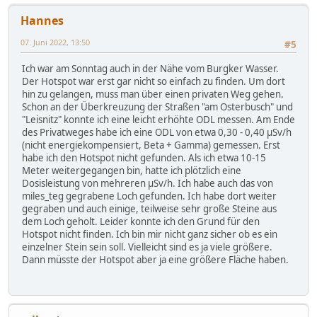
Hannes
07. Juni 2022, 13:50
#5
Ich war am Sonntag auch in der Nähe vom Burgker Wasser.
Der Hotspot war erst gar nicht so einfach zu finden. Um dort
hin zu gelangen, muss man über einen privaten Weg gehen.
Schon an der Überkreuzung der Straßen "am Osterbusch" und
"Leisnitz" konnte ich eine leicht erhöhte ODL messen. Am Ende
des Privatweges habe ich eine ODL von etwa 0,30 - 0,40 μSv/h
(nicht energiekompensiert, Beta + Gamma) gemessen. Erst
habe ich den Hotspot nicht gefunden. Als ich etwa 10-15
Meter weitergegangen bin, hatte ich plötzlich eine
Dosisleistung von mehreren μSv/h. Ich habe auch das von
miles_teg gegrabene Loch gefunden. Ich habe dort weiter
gegraben und auch einige, teilweise sehr große Steine aus
dem Loch geholt. Leider konnte ich den Grund für den
Hotspot nicht finden. Ich bin mir nicht ganz sicher ob es ein
einzelner Stein sein soll. Vielleicht sind es ja viele größere.
Dann müsste der Hotspot aber ja eine größere Fläche haben.