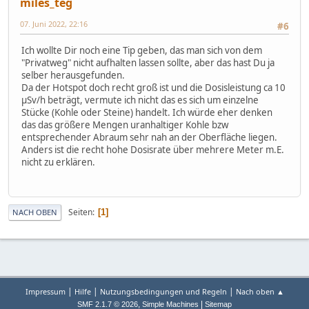
miles_teg
07. Juni 2022, 22:16
#6
Ich wollte Dir noch eine Tip geben, das man sich von dem
"Privatweg" nicht aufhalten lassen sollte, aber das hast Du ja
selber herausgefunden.
Da der Hotspot doch recht groß ist und die Dosisleistung ca 10
µSv/h beträgt, vermute ich nicht das es sich um einzelne
Stücke (Kohle oder Steine) handelt. Ich würde eher denken
das das größere Mengen uranhaltiger Kohle bzw
entsprechender Abraum sehr nah an der Oberfläche liegen.
Anders ist die recht hohe Dosisrate über mehrere Meter m.E.
nicht zu erklären.
Seiten
1
NACH OBEN
|
|
|
Impressum
Hilfe
Nutzungsbedingungen und Regeln
Nach oben ▲
,
|
SMF 2.1.7 © 2026
Simple Machines
Sitemap