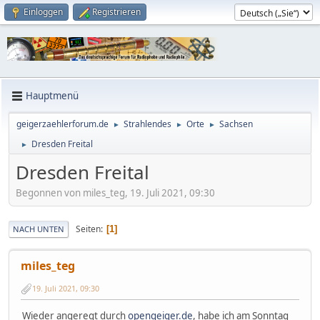
Einloggen
Registrieren
Hauptmenü
geigerzaehlerforum.de
Strahlendes
Orte
Sachsen
►
►
►
Dresden Freital
►
Dresden Freital
Begonnen von miles_teg, 19. Juli 2021, 09:30
Seiten
1
NACH UNTEN
miles_teg
19. Juli 2021, 09:30
Wieder angeregt durch
opengeiger.de
, habe ich am Sonntag