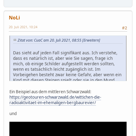
NoLi
20. Juli 2021, 10:24
#2
Zitat von: CuaC am 20. Juli 2021, 08:55
[Erweitern]
Das sieht auf jeden Fall signifikant aus. Ich verstehe,
dass es natürlich ist, aber wie Sie sagen, frage ich
mich, ob einige Schilder aufgestellt werden sollten,
wenn es tatsächlich leicht zugänglich ist. Im
Vorbeigehen besteht zwar keine Gefahr, aber wenn ein
Kind mit diesen Steinen spielt oder sie in den Mund
nimmt...
Ein Beispiel aus dem mittleren Schwarzwald:
https://geotouren-schwarzwald.de/wittichen-die-
radioaktivitaet-im-ehemaligen-bergbaurevier/
und