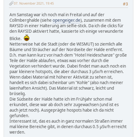
07. November 2021, 19:45
#3
Am Samstag war ich noch mal in Freital und auf der
Collmberghalde (siehe
opengeiger.de
), zusammen mit dem
RAYSID in einer Halterung am selfie-stick. Da ich die clicks für
den RAYSID aktiviert hatte, kassierte ich einige verwunderte
Blicke.
Netterweise hat die Stadt (oder die WISMUT) so ziemlich alle
Bäume und Sträucher auf der Nordseite der Halde entfernt.
D.h. man kann kurz vor/nach dem "Hotel Heideschanze" große
Teile der Halde ablaufen, etwas was vorher durch die
Vegetation verhindert wurde. Dabei findet man auch noch ein
paar kleinere hotspots, die aber durchaus 3 µSv/h erreichen.
Wenn dabei Material mit höherer Aktivität zu sehen ist,
handelt es sich dabei scheinbar um "Kohle" (also nach meiner
laienhaften Ansicht). Das Material ist schwarz, leicht und
bröselig.
Die Südseite der Halde hatte ich im Frühjahr schon mal
erkundet, diese war ab doch sehr zugewachsen (und ist es
auch jetzt noch). Ausgeprägte hospots habe ich da nicht
gefunden.
Interessant ist, das es auch in ganz normalen Straßen immer
mal kleine Bereiche gibt, in denen durchaus 0.5 µSv/h erreicht
werden.