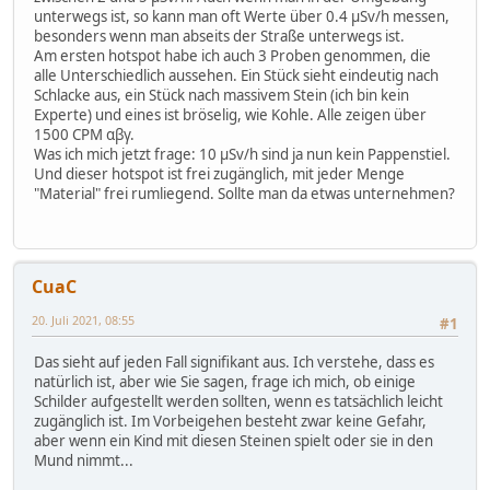
unterwegs ist, so kann man oft Werte über 0.4 µSv/h messen,
besonders wenn man abseits der Straße unterwegs ist.
Am ersten hotspot habe ich auch 3 Proben genommen, die
alle Unterschiedlich aussehen. Ein Stück sieht eindeutig nach
Schlacke aus, ein Stück nach massivem Stein (ich bin kein
Experte) und eines ist bröselig, wie Kohle. Alle zeigen über
1500 CPM αβγ.
Was ich mich jetzt frage: 10 µSv/h sind ja nun kein Pappenstiel.
Und dieser hotspot ist frei zugänglich, mit jeder Menge
"Material" frei rumliegend. Sollte man da etwas unternehmen?
CuaC
20. Juli 2021, 08:55
#1
Das sieht auf jeden Fall signifikant aus. Ich verstehe, dass es
natürlich ist, aber wie Sie sagen, frage ich mich, ob einige
Schilder aufgestellt werden sollten, wenn es tatsächlich leicht
zugänglich ist. Im Vorbeigehen besteht zwar keine Gefahr,
aber wenn ein Kind mit diesen Steinen spielt oder sie in den
Mund nimmt...