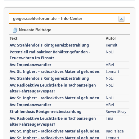
geigerzaehlerforum.de – Info-Center
Neueste Beiträge
Text
Autor
Aw: Strahlendosis Röntgenreizbestrahlung
Kermit
Potenziell radioaktiver Behälter gefunden -
NoLi
Feuerwehren im Einsatz .
Aw: Impedanzwandler
ABel
Aw: St. Ingbert – radioaktives Material gefunden.
Lennart
Aw: Strahlendosis Röntgenreizbestrahlung
NoLi
Aw: Radioaktive Leuchtfarbe in Tachoanzeigen
NoLi
alter Fahrzeuge/Vespas?
Aw: St. Ingbert – radioaktives Material gefunden.
NoLi
Aw: Impedanzwandler
ABel
Strahlendosis Röntgenreizbestrahlung
SievertGray
Aw: Radioaktive Leuchtfarbe in Tachoanzeigen
Tina
alter Fahrzeuge/Vespas?
Aw: St. Ingbert – radioaktives Material gefunden.
RadPalace
Aw: St. Ingbert – radioaktives Material gefunden.
Lennart