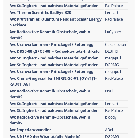
Aw: St. Ingbert – radioaktives Material gefunden.
RadPalace
Aw: Thermo Scientific RadEye B20
Lennart
Aw: Prüfstrahler: Quantum Pendant Scalar Energy
RadPalace
Necklace
Aw: Radioaktive Keramik-Obstschale, wohin
LuCypher
damit?
Aw: Uranvorkommen - Prinzkogel / Rettenegg
Cassiopeium
Aw: DRSB-88 (ДРСБ-88) - Radioaktivitäts-Indikator
DL3HRT
Aw: St. Ingbert – radioaktives Material gefunden.
megapull
Aw: St. Ingbert – radioaktives Material gefunden.
DG0MG
Aw: Uranvorkommen - Prinzkogel / Rettenegg
megapull
Aw: China-Geigerzähler FNIRSI GC-01, JOY-iT JT-
RadPalace
RAD01, AGT
Aw: Radioaktive Keramik-Obstschale, wohin
NoLi
damit?
Aw: St. Ingbert – radioaktives Material gefunden.
Lennart
Aw: St. Ingbert – radioaktives Material gefunden.
RadPalace
Aw: Radioaktive Keramik-Obstschale, wohin
bloody
damit?
Aw: Impedanzwandler
ABel
Aw: UNIRAD der Wismut (alle Modelle)
DG0MG