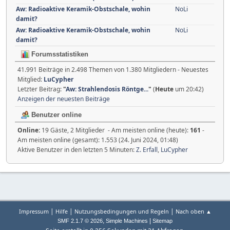
Aw: Radioaktive Keramik-Obstschale, wohin
NoLi
damit?
Aw: Radioaktive Keramik-Obstschale, wohin
NoLi
damit?
Forumsstatistiken
41.991 Beiträge in 2.498 Themen von 1.380 Mitgliedern - Neuestes
Mitglied:
LuCypher
Letzter Beitrag:
"
Aw: Strahlendosis Röntge...
"
(
Heute
um 20:42)
Anzeigen der neuesten Beiträge
Benutzer online
Online:
19 Gäste, 2 Mitglieder - Am meisten online (heute):
161
-
Am meisten online (gesamt): 1.553 (24. Juni 2024, 01:48)
Aktive Benutzer in den letzten 5 Minuten:
Z. Erfall
,
LuCypher
|
|
|
Impressum
Hilfe
Nutzungsbedingungen und Regeln
Nach oben ▲
,
|
SMF 2.1.7 © 2026
Simple Machines
Sitemap