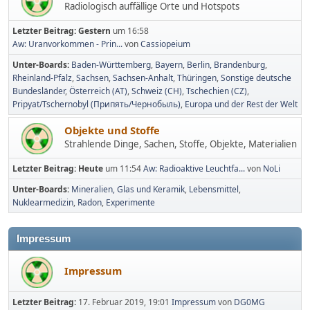
Radiologisch auffällige Orte und Hotspots
Letzter Beitrag:
Gestern
um 16:58
Aw: Uranvorkommen - Prin...
von
Cassiopeium
Unter-Boards
Baden-Württemberg
Bayern
Berlin, Brandenburg
Rheinland-Pfalz
Sachsen
Sachsen-Anhalt
Thüringen
Sonstige deutsche
Bundesländer
Österreich (AT)
Schweiz (CH)
Tschechien (CZ)
Pripyat/Tschernobyl (Припять/Чернобыль)
Europa und der Rest der Welt
Objekte und Stoffe
Strahlende Dinge, Sachen, Stoffe, Objekte, Materialien
Letzter Beitrag:
Heute
um 11:54
Aw: Radioaktive Leuchtfa...
von
NoLi
Unter-Boards
Mineralien, Glas und Keramik
Lebensmittel
Nuklearmedizin
Radon
Experimente
Impressum
Impressum
Letzter Beitrag:
17. Februar 2019, 19:01
Impressum
von
DG0MG