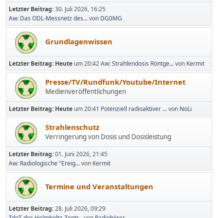
Letzter Beitrag:
30. Juli 2026, 16:25
Aw: Das ODL-Messnetz des...
von
DG0MG
Grundlagenwissen
Letzter Beitrag:
Heute
um 20:42
Aw: Strahlendosis Röntge...
von
Kermit
Presse/TV/Rundfunk/Youtube/Internet
Medienveröffentlichungen
Letzter Beitrag:
Heute
um 20:41
Potenziell radioaktiver ...
von
NoLi
Strahlenschutz
Verringerung von Dosis und Dosisleistung
Letzter Beitrag:
01. Juni 2026, 21:45
Aw: Radiologische "Ereig...
von
Kermit
Termine und Veranstaltungen
Letzter Beitrag:
28. Juli 2026, 09:29
TdoT des Helmholtz-Zentr...
von
Radiohörer