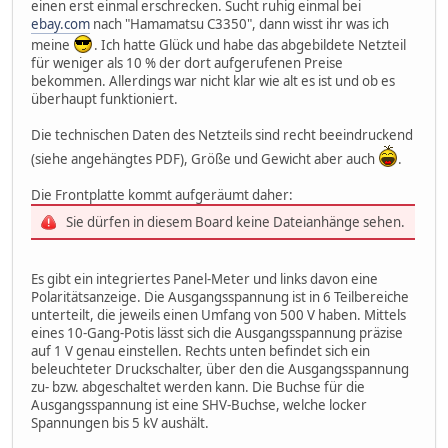
einen erst einmal erschrecken. Sucht ruhig einmal bei
ebay.com
nach "Hamamatsu C3350", dann wisst ihr was ich
meine
. Ich hatte Glück und habe das abgebildete Netzteil
für weniger als 10 % der dort aufgerufenen Preise
bekommen. Allerdings war nicht klar wie alt es ist und ob es
überhaupt funktioniert.
Die technischen Daten des Netzteils sind recht beeindruckend
(siehe angehängtes PDF), Größe und Gewicht aber auch
.
Die Frontplatte kommt aufgeräumt daher:
Sie dürfen in diesem Board keine Dateianhänge sehen.
Es gibt ein integriertes Panel-Meter und links davon eine
Polaritätsanzeige. Die Ausgangsspannung ist in 6 Teilbereiche
unterteilt, die jeweils einen Umfang von 500 V haben. Mittels
eines 10-Gang-Potis lässt sich die Ausgangsspannung präzise
auf 1 V genau einstellen. Rechts unten befindet sich ein
beleuchteter Druckschalter, über den die Ausgangsspannung
zu- bzw. abgeschaltet werden kann. Die Buchse für die
Ausgangsspannung ist eine SHV-Buchse, welche locker
Spannungen bis 5 kV aushält.