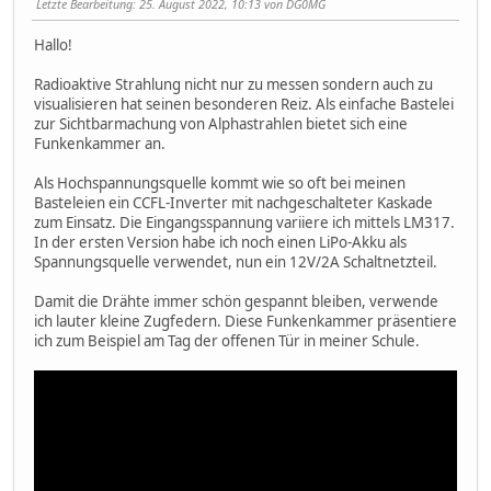
Letzte Bearbeitung
: 25. August 2022, 10:13 von DG0MG
Hallo!
Radioaktive Strahlung nicht nur zu messen sondern auch zu
visualisieren hat seinen besonderen Reiz. Als einfache Bastelei
zur Sichtbarmachung von Alphastrahlen bietet sich eine
Funkenkammer an.
Als Hochspannungsquelle kommt wie so oft bei meinen
Basteleien ein CCFL-Inverter mit nachgeschalteter Kaskade
zum Einsatz. Die Eingangsspannung variiere ich mittels LM317.
In der ersten Version habe ich noch einen LiPo-Akku als
Spannungsquelle verwendet, nun ein 12V/2A Schaltnetzteil.
Damit die Drähte immer schön gespannt bleiben, verwende
ich lauter kleine Zugfedern. Diese Funkenkammer präsentiere
ich zum Beispiel am Tag der offenen Tür in meiner Schule.