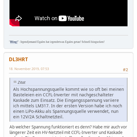
"
Bling!
": Irgendjemand Egales hat irgendetwas Egales getan! Schnell hingucken!
DL3HRT
18. November 2019, 07:53
#2
Zitat
Als Hochspannungsquelle kommt wie so oft bei meinen
Basteleien ein CCFL-Inverter mit nachgeschalteter
Kaskade zum Einsatz. Die Eingangsspannung variiere
ich mittels LM317. In der ersten Version habe ich noch
einen LiPo-Akku als Spannungsquelle verwendet, nun
ein 12V/2A Schaltnetzteil.
Ab welcher Spannung funktioniert es denn? Habe mir auch vor
längerer Zeit ein HV-Netzteil mit CCFL-Inverter und Kaskade