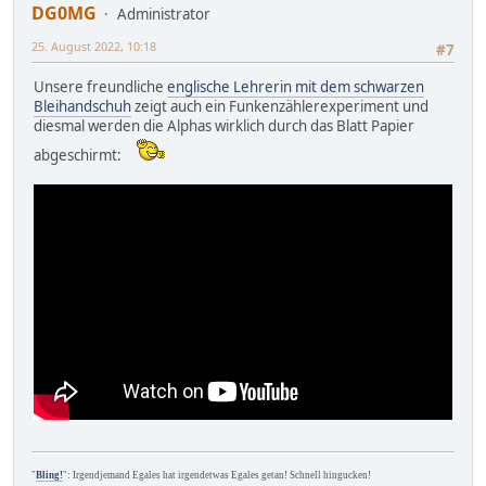
DG0MG
Administrator
25. August 2022, 10:18
#7
Unsere freundliche
englische Lehrerin mit dem schwarzen
Bleihandschuh
zeigt auch ein Funkenzählerexperiment und
diesmal werden die Alphas wirklich durch das Blatt Papier
abgeschirmt:
"
Bling!
": Irgendjemand Egales hat irgendetwas Egales getan! Schnell hingucken!