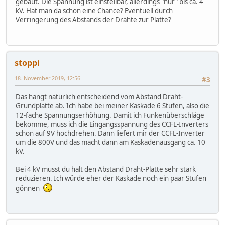
gebaut. Die Spannung ist einstellbar, allerdings "nur" bis ca. 4
kV. Hat man da schon eine Chance? Eventuell durch
Verringerung des Abstands der Drähte zur Platte?
stoppi
18. November 2019, 12:56
#3
Das hängt natürlich entscheidend vom Abstand Draht-
Grundplatte ab. Ich habe bei meiner Kaskade 6 Stufen, also die
12-fache Spannungserhöhung. Damit ich Funkenüberschläge
bekomme, muss ich die Eingangsspannung des CCFL-Inverters
schon auf 9V hochdrehen. Dann liefert mir der CCFL-Inverter
um die 800V und das macht dann am Kaskadenausgang ca. 10
kV.
Bei 4 kV musst du halt den Abstand Draht-Platte sehr stark
reduzieren. Ich würde eher der Kaskade noch ein paar Stufen
gönnen