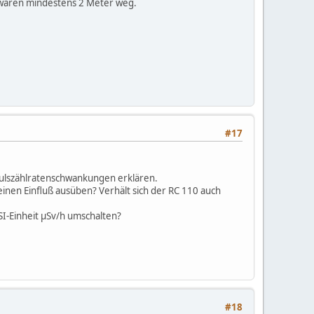
 waren mindestens 2 Meter weg.
#17
mpulszählratenschwankungen erklären.
inen Einfluß ausüben? Verhält sich der RC 110 auch
SI-Einheit µSv/h umschalten?
#18