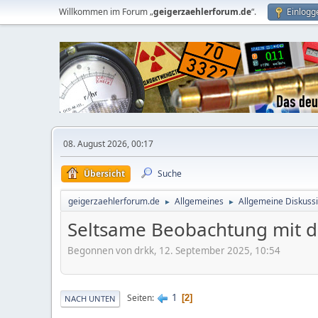
Willkommen im Forum „
geigerzaehlerforum.de
“.
Einlogg
08. August 2026, 00:17
Übersicht
Suche
geigerzaehlerforum.de
Allgemeines
Allgemeine Diskuss
►
►
Seltsame Beobachtung mit 
Begonnen von drkk, 12. September 2025, 10:54
1
Seiten
2
NACH UNTEN