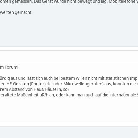
nomen gemessen. Das Gerät wurde nicht bewegt und lag. Mobiltelefone
swerten gemacht.
 im Forum!
ig aus und lässt sich auch bei bestem Willen nicht mit statistischen I
ren HF-Geräten (Router etc. oder Mikrowellengeräten) aus, könnten die e
terem Abstand von Haus/Häusern, so?
veraltete Maßeinheit µR/h an, oder kann man auch auf die internationale 