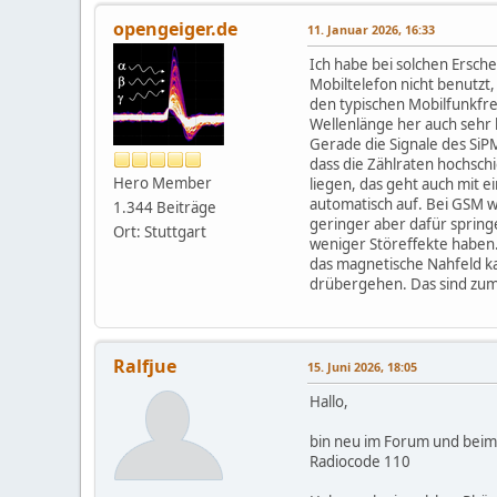
opengeiger.de
11. Januar 2026, 16:33
Ich habe bei solchen Ersc
Mobiltelefon nicht benutzt
den typischen Mobilfunkfr
Wellenlänge her auch sehr 
Gerade die Signale des Si
dass die Zählraten hochsch
Hero Member
liegen, das geht auch mit e
automatisch auf. Bei GSM w
1.344 Beiträge
geringer aber dafür spring
Ort: Stuttgart
weniger Störeffekte haben. 
das magnetische Nahfeld ka
drübergehen. Das sind z
Ralfjue
15. Juni 2026, 18:05
Hallo,
bin neu im Forum und bei
Radiocode 110