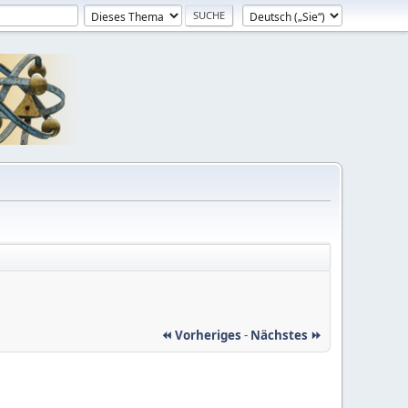
⏪ Vorheriges
-
Nächstes ⏩