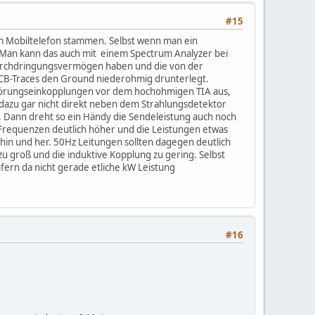
#15
em Mobiltelefon stammen. Selbst wenn man ein
s. Man kann das auch mit einem Spectrum Analyzer bei
Durchdringungsvermögen haben und die von der
PCB-Traces den Ground niederohmig drunterlegt.
Störungseinkopplungen vor dem hochohmigen TIA aus,
 dazu gar nicht direkt neben dem Strahlungsdetektor
t. Dann dreht so ein Händy die Sendeleistung auch noch
 Frequenzen deutlich höher und die Leistungen etwas
hin und her. 50Hz Leitungen sollten dagegen deutlich
 zu groß und die induktive Kopplung zu gering. Selbst
fern da nicht gerade etliche kW Leistung
#16