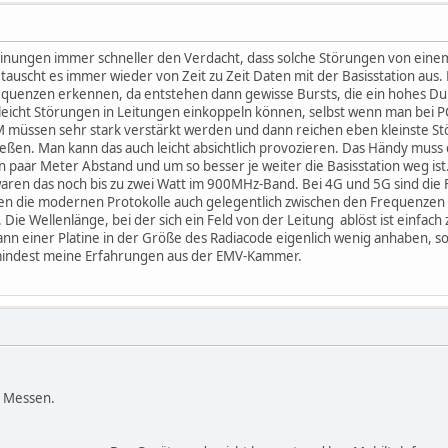
heinungen immer schneller den Verdacht, dass solche Störungen von ein
, tauscht es immer wieder von Zeit zu Zeit Daten mit der Basisstation au
equenzen erkennen, da entstehen dann gewisse Bursts, die ein hohes 
leicht Störungen in Leitungen einkoppeln können, selbst wenn man bei 
PM müssen sehr stark verstärkt werden und dann reichen eben kleinste 
ießen. Man kann das auch leicht absichtlich provozieren. Das Händy muss
in paar Meter Abstand und um so besser je weiter die Basisstation weg is
aren das noch bis zu zwei Watt im 900MHz-Band. Bei 4G und 5G sind die
en die modernen Protokolle auch gelegentlich zwischen den Frequenzen 
Die Wellenlänge, bei der sich ein Feld von der Leitung ablöst ist einfach
nn einer Platine in der Größe des Radiacode eigenlich wenig anhaben, so
umindest meine Erfahrungen aus der EMV-Kammer.
m Messen.