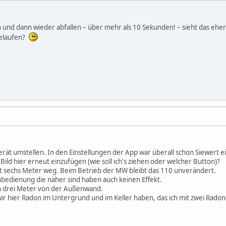
 und dann wieder abfallen – über mehr als 10 Sekunden! – sieht das eher n
gelaufen?
erät umstellen. In den Einstellungen der App war überall schon Siewert 
 Bild hier erneut einzufügen (wie soll ich's ziehen oder welcher Button)?
st sechs Meter weg. Beim Betrieb der MW bleibt das 110 unverändert.
bedienung die näher sind haben auch keinen Effekt.
 in drei Meter von der Außenwand.
wir hier Radon im Untergrund und im Keller haben, das ich mit zwei Rado