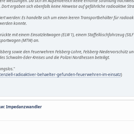
ere Messungen. Da sich im Außenbereich keine erhöhte Strahlung nachweisen
rt ergaben sich ebenfalls keine Hinweise auf gefährliche radioaktive Str
ziert werden: Es handelte sich um einen leeren Transportbehälter für radioa
 werden konnte.
r rückte mit einem Einsatzleitwagen (ELW 1), einem Staffellöschfahrzeug (StL
nsportwagen (MTW) an.
 Felsberg sowie den Feuerwehren Felsberg-Lohre, Felsberg-Niedervorschütz
es Schwalm-Eder-Kreises und die Polizei Nordhessen beteiligt.
ungslos.
"
enziell-radioaktiver-behaelter-gefunden-feuerwehren-im-einsatz
)
Aw: Impedanzwandler