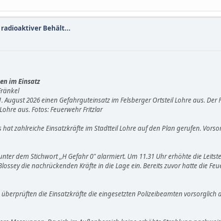
 radioaktiver Behält...
en im Einsatz
Fränkel
1. August 2026 einen Gefahrguteinsatz im Felsberger Ortsteil Lohre aus. Der F
Lohre aus. Fotos: Feuerwehr Fritzlar
s hat zahlreiche Einsatzkräfte im Stadtteil Lohre auf den Plan gerufen. Vo
r dem Stichwort ,,H Gefahr 0" alarmiert. Um 11.31 Uhr erhöhte die Leitstell
l Blossey die nachrückenden Kräfte in die Lage ein. Bereits zuvor hatte die 
 überprüften die Einsatzkräfte die eingesetzten Polizeibeamten vorsorglich