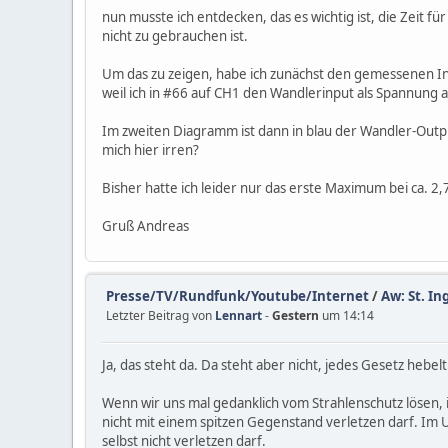
nun musste ich entdecken, das es wichtig ist, die Zeit fü
nicht zu gebrauchen ist.
Um das zu zeigen, habe ich zunächst den gemessenen Inp
weil ich in #66 auf CH1 den Wandlerinput als Spannung 
Im zweiten Diagramm ist dann in blau der Wandler-Output
mich hier irren?
Bisher hatte ich leider nur das erste Maximum bei ca. 2
Gruß Andreas
Presse/TV/Rundfunk/Youtube/Internet
/
Aw: St. In
Letzter Beitrag von
Lennart
-
Gestern
um 14:14
Ja, das steht da. Da steht aber nicht, jedes Gesetz hebe
Wenn wir uns mal gedanklich vom Strahlenschutz lösen,
nicht mit einem spitzen Gegenstand verletzen darf. Im 
selbst nicht verletzen darf.