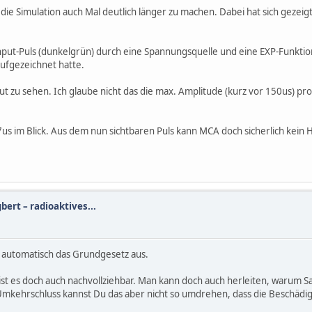
r die Simulation auch Mal deutlich länger zu machen. Dabei hat sich gezeigt
ut-Puls (dunkelgrün) durch eine Spannungsquelle und eine EXP-Funktion 
aufgezeichnet hatte.
 zu sehen. Ich glaube nicht das die max. Amplitude (kurz vor 150us) propo
,7us im Blick. Aus dem nun sichtbaren Puls kann MCA doch sicherlich kei
gbert – radioaktives...
lt automatisch das Grundgesetz aus.
 ist es doch auch nachvollziehbar. Man kann doch auch herleiten, warum
Umkehrschluss kannst Du das aber nicht so umdrehen, dass die Beschädig