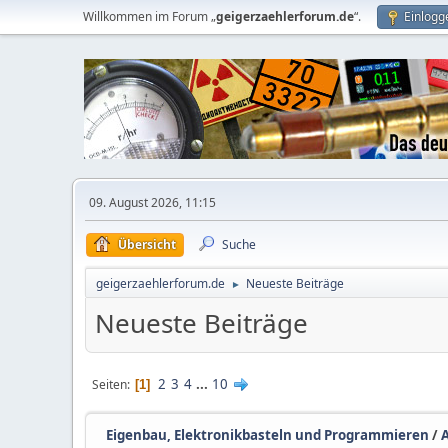
Willkommen im Forum „
geigerzaehlerforum.de
“.
Einlogg
09. August 2026, 11:15
Übersicht
Suche
geigerzaehlerforum.de
Neueste Beiträge
►
Neueste Beiträge
2
3
4
...
10
Seiten
1
Eigenbau, Elektronikbasteln und Programmieren
/