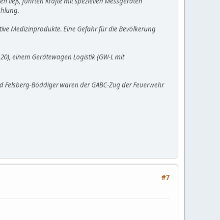
 ließ, führten Kräfte mit speziellen Messgeräten
ahlung.
ktive Medizinprodukte. Eine Gefahr für die Bevölkerung
F 20), einem Gerätewagen Logistik (GW-L mit
 und Felsberg-Böddiger waren der GABC-Zug der Feuerwehr
#7