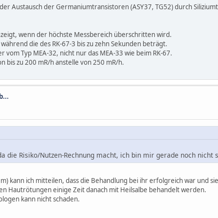
ist der Austausch der Germaniumtransistoren (ASY37, TG52) durch Siliziu
nzeigt, wenn der höchste Messbereich überschritten wird.
 während die des RK-67-3 bis zu zehn Sekunden beträgt.
r vom Typ MEA-32, nicht nur das MEA-33 wie beim RK-67.
n bis zu 200 mR/h anstelle von 250 mR/h.
...
a die Risiko/Nutzen-Rechnung macht, ich bin mir gerade noch nicht 
m) kann ich mitteilen, dass die Behandlung bei ihr erfolgreich war und
gen Hautrötungen einige Zeit danach mit Heilsalbe behandelt werden.
ologen kann nicht schaden.