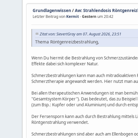
Grundlagenwissen
/
Aw: Strahlendosis Röntgenreizb
Letzter Beitrag von
Kermit
-
Gestern
um 20:42
Zitat von: SievertGray am 07. August 2026, 23:51
Thema Röntgenreizbestrahlung,
Wenn Du hiermit die Bestrahlung von Schmerzzuständen
Effekte dabei sich komplexer Natur.
Schmerzbestrahlungen kann man auch mitradioaktiven Ph
Schmerztherapie angewandt werden. Hier nutzt man aus, 
Bei allen therapeutischen Anwendungen ist man bemüht
"Gesamtsystem Körper"). Das bedeutet, das zu Beispiel 
(zum Bsp.: Kupfer oder und Aluminium) und durch entsp
Der Fersensporn kann auch durch Bestrahlung mittels L
Röntgenstrahlung verwendet.
Schmerzbestrahlungen sind aber auch am Ellenbogen od