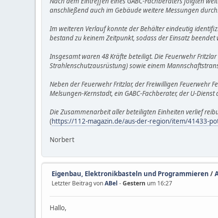
Nach dem Eintreffen eines GABC-Fachberaters folgten weit
anschließend auch im Gebäude weitere Messungen durch. Do
Im weiteren Verlauf konnte der Behälter eindeutig identifi
bestand zu keinem Zeitpunkt, sodass der Einsatz beendet
Insgesamt waren 48 Kräfte beteiligt. Die Feuerwehr Fritzla
Strahlenschutzausrüstung) sowie einem Mannschaftstra
Neben der Feuerwehr Fritzlar, der Freiwilligen Feuerwehr
Melsungen-Kernstadt, ein GABC-Fachberater, der U-Dienst d
Die Zusammenarbeit aller beteiligten Einheiten verlief reib
(
https://112-magazin.de/aus-der-region/item/41433-pot
Norbert
Eigenbau, Elektronikbasteln und Programmieren
/
Letzter Beitrag von
ABel
-
Gestern
um 16:27
Hallo,