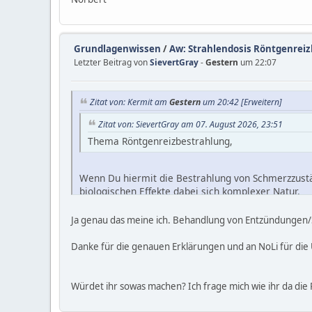
Grundlagenwissen
/
Aw: Strahlendosis Röntgenreizb
Letzter Beitrag von
SievertGray
-
Gestern
um 22:07
Zitat von: Kermit am
Gestern
um 20:42
[Erweitern]
Zitat von: SievertGray am 07. August 2026, 23:51
Thema Röntgenreizbestrahlung,
Wenn Du hiermit die Bestrahlung von Schmerzzust
biologischen Effekte dabei sich komplexer Natur.
Ja genau das meine ich. Behandlung von Entzündungen
Danke für die genauen Erklärungen und an NoLi für d
Würdet ihr sowas machen? Ich frage mich wie ihr da die 