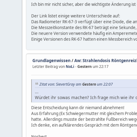
Ich bin mir nicht sicher, aber die wichtigste Änderung 
Der Link listet einige weitere Unterschiede auf:
Das Radiometer RK-67-3 verfügt über eine Diode, die a
Die Messzeitkonstante des RK-67 beträgt eine Sekunde,
Die neuere Version verwendete häufig ein Amperemete
Einige Versionen des RK-67 hatten einen Messbereich vo
Grundlagenwissen
/
Aw: Strahlendosis Röntgenreizb
Letzter Beitrag von
NoLi
-
Gestern
um 22:17
Zitat von: SievertGray am
Gestern
um 22:07
...
Würdet ihr sowas machen? Ich frage mich wie ihr d
Diese Entscheidung kann dir niemand abnehmen!
Aus Erfahrung (Ex Schwiegermutter mit gleichem Proble
hatte. Allerdings musste der bestrahlte Fußbereich we
Ich denke, ein aufklärendes Gespräch mit dem Röntgen
Norbert